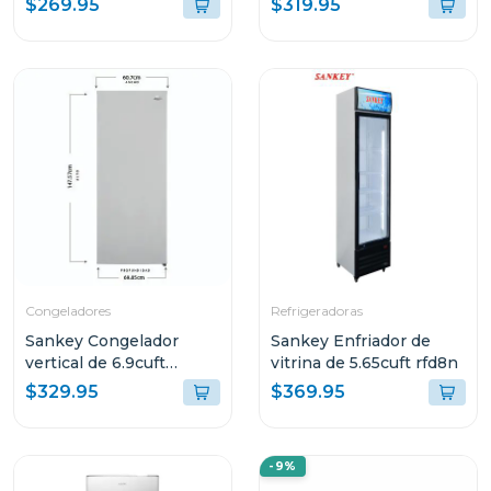
$269.95
$319.95
R410G1
Congeladores
Refrigeradoras
Sankey Congelador
Sankey Enfriador de
vertical de 6.9cuft
vitrina de 5.65cuft rfd8n
rfc706
$329.95
$369.95
-9%