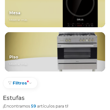
Mesa
Mostrar más
Piso
Mostrar más
Filtros
Estufas
¡Encontramos
59
artículos para ti!