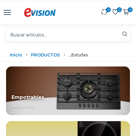
0
0
0
Inicio
PRODUCTOS
...
Estufas
Empotrables
Mostrar más