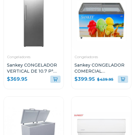
Congeladores
Congeladores
Sankey CONGELADOR
Sankey CONGELADOR
VERTICAL DE 10.7 P³
COMERCIAL
RFC1301
HORIZONTAL DE 10.7P³
$399.95
$369.95
$439.95
G1177