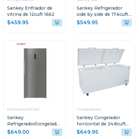
Sankey Enfriador de
Sankey Refrigerador
vitrina de 12cuft 1662
side by side de 17.6cuft
con dispensador
$459.95
$549.95
rf19in89
Dos/una puerta(s)
Congeladores
Sankey
Sankey Congelador
Refrigerador/congelador
horizontal de 24.8cuft
de 21.2cuft color acero
(aprox) 2871
$649.00
$649.95
rfc22inv80