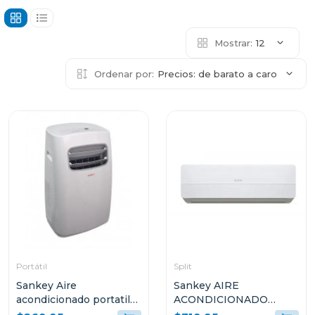
Mostrar:
12
Ordenar por:
Precios: de barato a caro
Portátil
Split
Sankey Aire
Sankey AIRE
acondicionado portatil
ACONDICIONADO
de 12000btu 1204
SPLIT DE 18000BTU