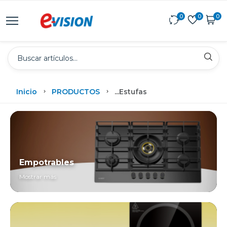
0
0
0
Inicio
PRODUCTOS
...
Estufas
Empotrables
Mostrar más