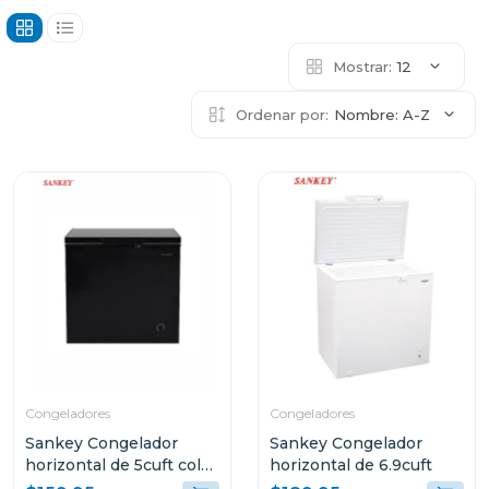
Mostrar:
12
Ordenar por:
Nombre: A-Z
Congeladores
Congeladores
Sankey Congelador
Sankey Congelador
horizontal de 5cuft color
horizontal de 6.9cuft
negro rfc591