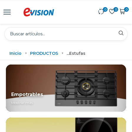
0
0
0
Inicio
PRODUCTOS
...
Estufas
Empotrables
Mostrar más