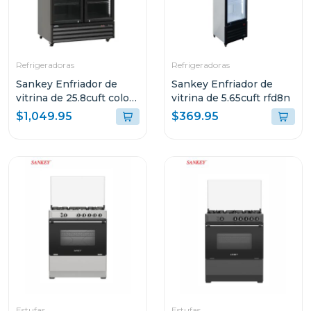
Refrigeradoras
Refrigeradoras
Sankey Enfriador de
Sankey Enfriador de
vitrina de 25.8cuft color
vitrina de 5.65cuft rfd8n
negra rfd3563
$1,049.95
$369.95
Estufas
Estufas