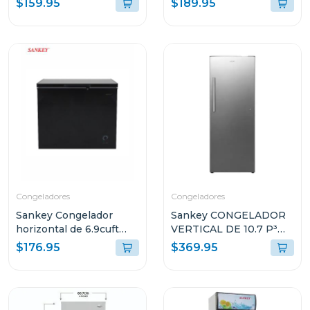
$159.95
$189.95
Congeladores
Congeladores
Sankey Congelador
Sankey CONGELADOR
horizontal de 6.9cuft
VERTICAL DE 10.7 P³
color negro rfc791
RFC1301
$176.95
$369.95