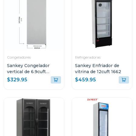
Congeladores
Refrigeradoras
Sankey Congelador
Sankey Enfriador de
vertical de 6.9cuft
vitrina de 12cuft 1662
rfc706
$329.95
$459.95