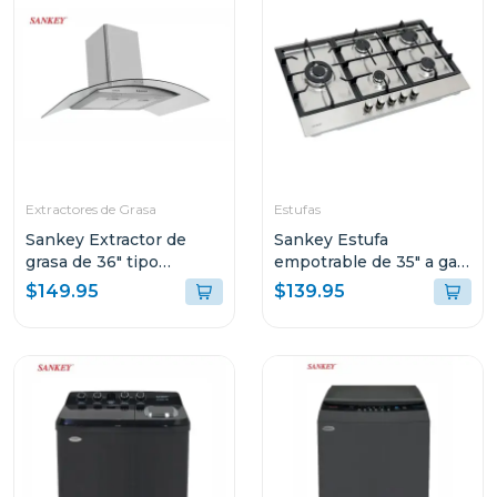
Extractores de Grasa
Estufas
Sankey Extractor de
Sankey Estufa
grasa de 36" tipo
empotrable de 35" a gas
campana acero 9029scg
5 quemadores 992scm
$149.95
$139.95