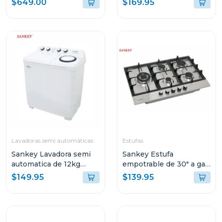
$649.00
$169.95
rfc22inv80
Lavadoras semi automáticas
Estufas
Sankey Lavadora semi
Sankey Estufa
automatica de 12kg
empotrable de 30" a gas
blanca wm1216
5 quemadores gsh791
$149.95
$139.95