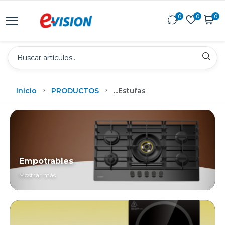
0
0
0
Inicio
PRODUCTOS
...
Estufas
Empotrables
Mostrar más