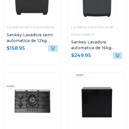
Lavadoras semi automáticas
Lavadora automáticas de
carga superior
Sankey Lavadora semi
automatica de 12kg
Sankey Lavadora
negro wm1215
automatica de 16kg
$158.95
lavado silencioso
$249.95
wma1678