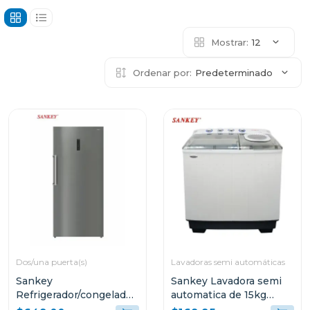
Mostrar:
12
Ordenar por:
Predeterminado
Dos/una puerta(s)
Lavadoras semi automáticas
Sankey
Sankey Lavadora semi
Refrigerador/congelador
automatica de 15kg
de 21.2cuft color acero
blanca wm1576