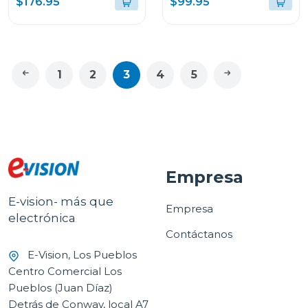
$176.95
$99.95
1
2
3
4
5
Empresa
E-vision- más que
Empresa
electrónica
Contáctanos
E-Vision, Los Pueblos
Centro Comercial Los
Pueblos (Juan Díaz)
Detrás de Conway, local A7