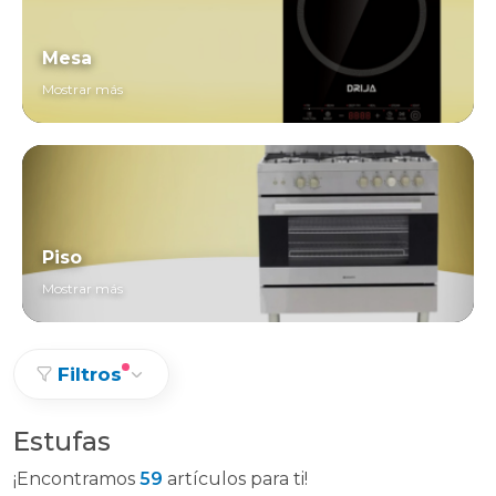
Mesa
Mostrar más
Piso
Mostrar más
Filtros
Estufas
¡Encontramos
59
artículos para ti!