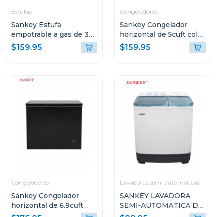
Estufas
Congeladores
Sankey Estufa
Sankey Congelador
empotrable a gas de 30"
horizontal de 5cuft color
mesa de vidrio gsh793
negro rfc591
$159.95
$159.95
Congeladores
Lavadoras semi automáticas
Sankey Congelador
SANKEY LAVADORA
horizontal de 6.9cuft
SEMI-AUTOMATICA DE
color negro rfc791
7KG (APROX) WM7073