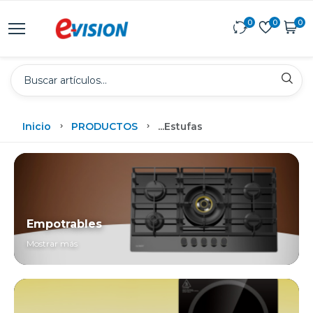
0
0
0
Inicio
PRODUCTOS
...
Estufas
Empotrables
Mostrar más