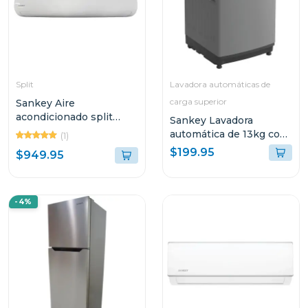
Split
Lavadora automáticas de
carga superior
Sankey Aire
acondicionado split
Sankey Lavadora
inverter de 36000 btu
automática de 13kg con
(1)
seer 18 wi-fi
filtro para pelusas
$199.95
$949.95
-4%