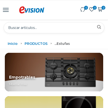
0
0
0
Inicio
PRODUCTOS
...
Estufas
Empotrables
Mostrar más