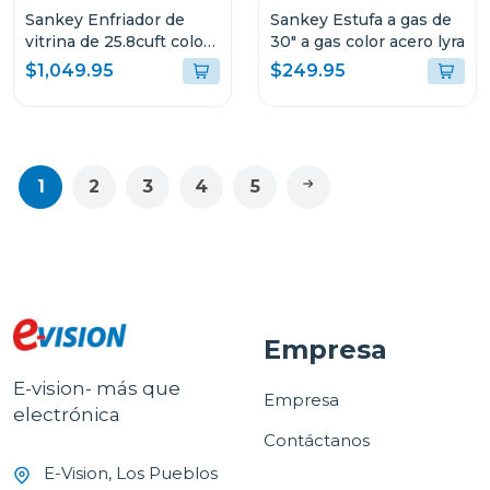
Sankey Enfriador de
Sankey Estufa a gas de
vitrina de 25.8cuft color
30" a gas color acero lyra
negra rfd3563
$1,049.95
$249.95
1
2
3
4
5
Empresa
E-vision- más que
Empresa
electrónica
Contáctanos
E-Vision, Los Pueblos