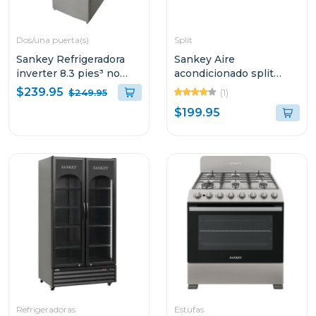
Dos/una puerta(s)
Split
Sankey Refrigeradora
Sankey Aire
inverter 8.3 pies³ no
acondicionado split
frost luz led rf90in70
11700btu no inverter
$239.95
(1)
$249.95
blanco
$199.95
Refrigeradoras
Estufas