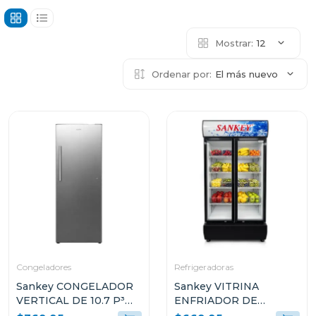
Mostrar:
12
Ordenar por:
El más nuevo
Congeladores
Refrigeradoras
Sankey CONGELADOR
Sankey VITRINA
VERTICAL DE 10.7 P³
ENFRIADOR DE
RFC1301
20CUFT RFD20N