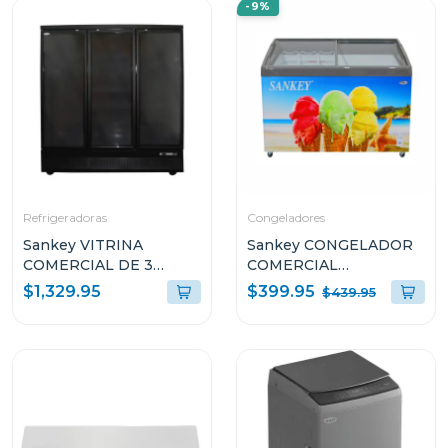
-9%
Refrigeradoras
Congeladores
Sankey VITRINA
Sankey CONGELADOR
COMERCIAL DE 3
COMERCIAL
PUERTAS 58.8P³
HORIZONTAL DE 10.7P³
$399.95
$1,329.95
$439.95
RFD60N91 COLOR
G1177
NEGRO