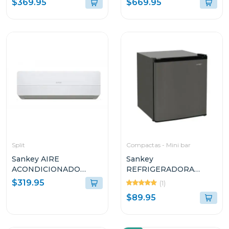
$369.95
$669.95
Split
Compactas - Mini bar
Sankey AIRE
Sankey
ACONDICIONADO
REFRIGERADORA
SPLIT DE 18000BTU
COMPACTO DE 1
$319.95
(1)
R410G1
PUERTA 1.7P³ F280
$89.95