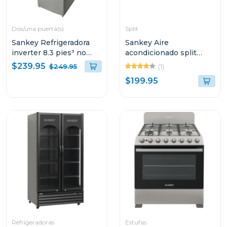
Dos/una puerta(s)
Split
Sankey Refrigeradora
Sankey Aire
inverter 8.3 pies³ no
acondicionado split
frost luz led rf90in70
11700btu no inverter
$239.95
(1)
$249.95
blanco
$199.95
Refrigeradoras
Estufas