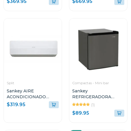
$369.95
$669.95
Split
Compactas - Mini bar
Sankey AIRE
Sankey
ACONDICIONADO
REFRIGERADORA
SPLIT DE 18000BTU
COMPACTO DE 1
$319.95
(1)
R410G1
PUERTA 1.7P³ F280
$89.95