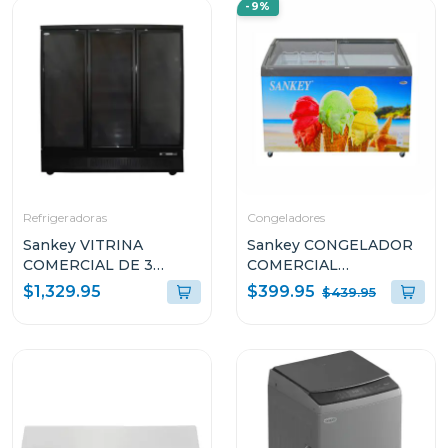
-9%
Refrigeradoras
Congeladores
Sankey VITRINA
Sankey CONGELADOR
COMERCIAL DE 3
COMERCIAL
PUERTAS 58.8P³
HORIZONTAL DE 10.7P³
$399.95
$1,329.95
$439.95
RFD60N91 COLOR
G1177
NEGRO