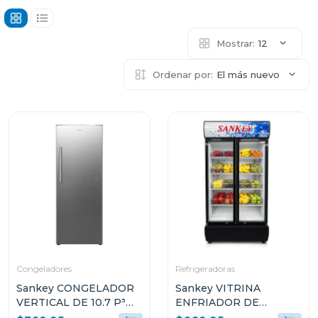
Mostrar:
12
Ordenar por:
El más nuevo
Congeladores
Refrigeradoras
Sankey CONGELADOR
Sankey VITRINA
VERTICAL DE 10.7 P³
ENFRIADOR DE
RFC1301
20CUFT RFD20N