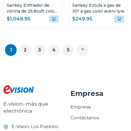
Sankey Enfriador de
Sankey Estufa a gas de
vitrina de 25.8cuft color
30" a gas color acero lyra
negra rfd3563
$1,049.95
$249.95
1
2
3
4
5
Empresa
E-vision- más que
Empresa
electrónica
Contáctanos
E-Vision, Los Pueblos