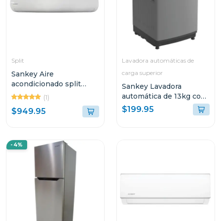
Split
Lavadora automáticas de
carga superior
Sankey Aire
acondicionado split
Sankey Lavadora
inverter de 36000 btu
automática de 13kg con
(1)
seer 18 wi-fi
filtro para pelusas
$199.95
$949.95
-4%