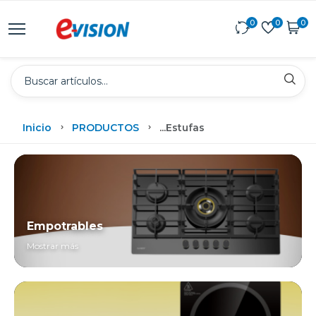
0
0
0
Inicio
PRODUCTOS
...
Estufas
Empotrables
Mostrar más