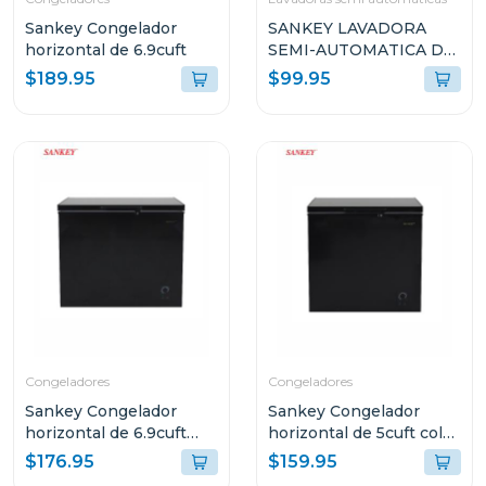
Sankey Congelador
SANKEY LAVADORA
horizontal de 6.9cuft
SEMI-AUTOMATICA DE
7KG (APROX) WM7073
$189.95
$99.95
Congeladores
Congeladores
Sankey Congelador
Sankey Congelador
horizontal de 6.9cuft
horizontal de 5cuft color
color negro rfc791
negro rfc591
$176.95
$159.95