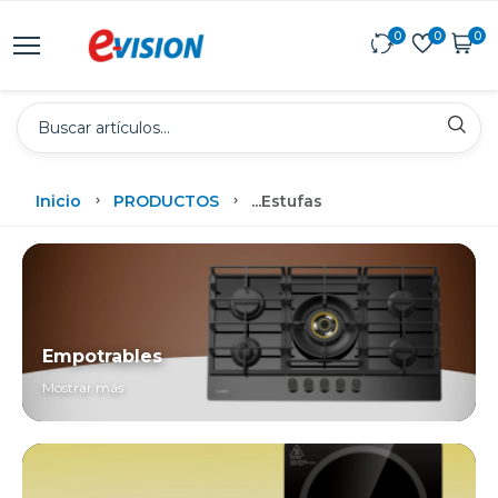
0
0
0
Inicio
PRODUCTOS
...
Estufas
Empotrables
Mostrar más