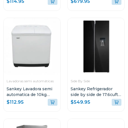
$114.95
$679.95
Lavadoras semi automáticas
Side By Side
Sankey Lavadora semi
Sankey Refrigerador
automatica de 10kg
side by side de 17.6cuft
blanca wm1077
con dispensador
$112.95
$549.95
rf19in89