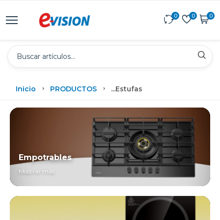
0
0
0
Inicio
PRODUCTOS
...
Estufas
Empotrables
Mostrar más