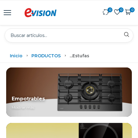
0
0
0
Inicio
PRODUCTOS
...
Estufas
Empotrables
Mostrar más