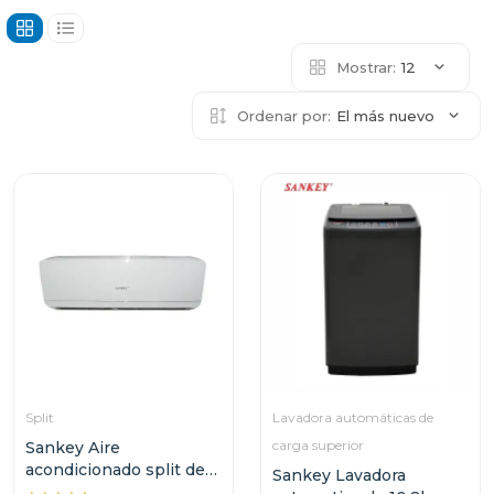
Mostrar:
12
Ordenar por:
El más nuevo
Split
Lavadora automáticas de
carga superior
Sankey Aire
acondicionado split de
Sankey Lavadora
12000btu inverter id5