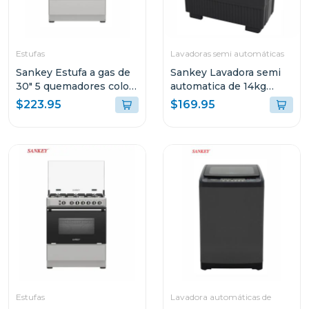
Estufas
Lavadoras semi automáticas
Sankey Estufa a gas de
Sankey Lavadora semi
30" 5 quemadores color
automatica de 14kg
gris berta
negro wm1415
$223.95
$169.95
Estufas
Lavadora automáticas de