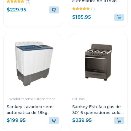
automatica de 10.8kg
(3)
wma1090
(1)
$229.95
$185.95
Lavadoras semi automáticas
Estufas
Sankey Lavadora semi
Sankey Estufa a gas de
automatica de 18kg
30" 6 quemadores color
blanca wm1867
negra
$199.95
$239.95