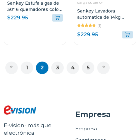
carga superior
Sankey Estufa a gas de
30" 6 quemadores color
Sankey Lavadora
gris berta
automatica de 14kg
$229.95
wma1491
(1)
$229.95
1
2
3
4
5
Empresa
E-vision- más que
Empresa
electrónica