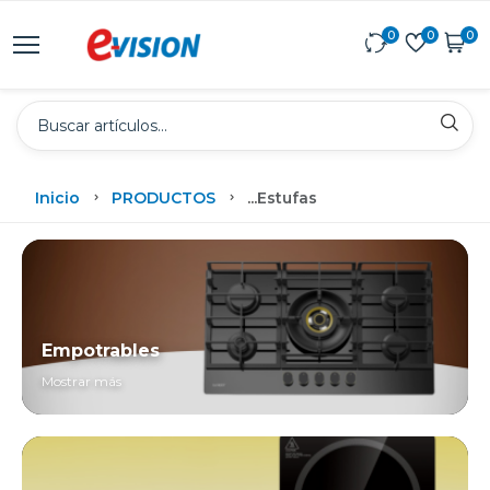
0
0
0
Inicio
PRODUCTOS
...
Estufas
Empotrables
Mostrar más