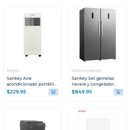
Portátil
Dos/una puerta(s)
Sankey Aire
Sankey Set gemelas
acondicionado portátil
nevera y congelador
de 8500btu r32 blanco
inverter rf13c/rff10c
$229.95
$849.95