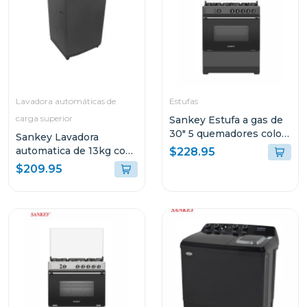
Lavadora automáticas de
Estufas
carga superior
Sankey Estufa a gas de
30" 5 quemadores color
Sankey Lavadora
negro berta
automatica de 13kg con
$228.95
bomba de expulsion
$209.95
wma1371