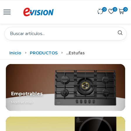
0
0
0
Inicio
PRODUCTOS
...
Estufas
Empotrables
Mostrar más