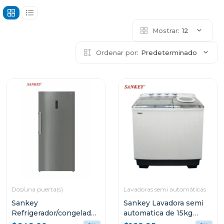
Mostrar:
12
Ordenar por:
Predeterminado
Dos/una puerta(s)
Lavadoras semi automáticas
Sankey
Sankey Lavadora semi
Refrigerador/congelador
automatica de 15kg
de 21.2cuft color acero
blanca wm1576