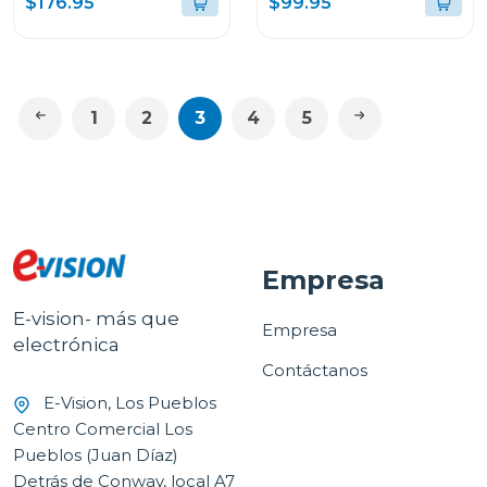
$176.95
$99.95
1
2
3
4
5
Empresa
E-vision- más que
Empresa
electrónica
Contáctanos
E-Vision, Los Pueblos
Centro Comercial Los
Pueblos (Juan Díaz)
Detrás de Conway, local A7