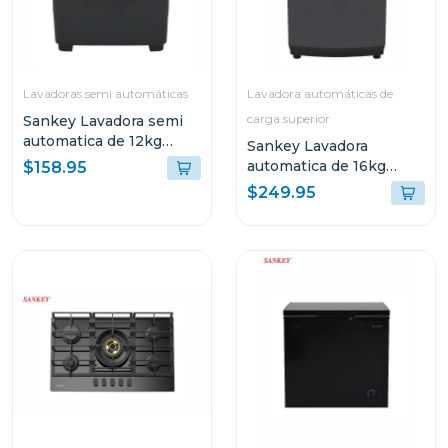
Lavadoras semi automáticas
Lavadora automáticas de
carga superior
Sankey Lavadora semi
automatica de 12kg
Sankey Lavadora
negro wm1215
automatica de 16kg
$158.95
lavado silencioso
$249.95
wma1678