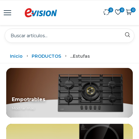
0
0
0
Inicio
PRODUCTOS
...
Estufas
Empotrables
Mostrar más