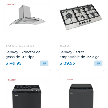
Extractores de Grasa
Estufas
Sankey Extractor de
Sankey Estufa
grasa de 36" tipo
empotrable de 35" a gas
campana acero 9029scg
5 quemadores 992scm
$149.95
$139.95