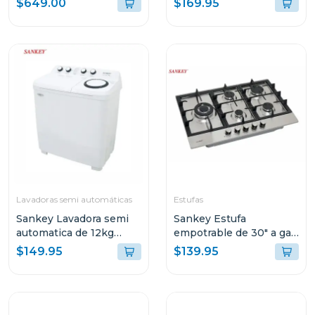
$649.00
$169.95
rfc22inv80
Lavadoras semi automáticas
Estufas
Sankey Lavadora semi
Sankey Estufa
automatica de 12kg
empotrable de 30" a gas
blanca wm1216
5 quemadores gsh791
$149.95
$139.95