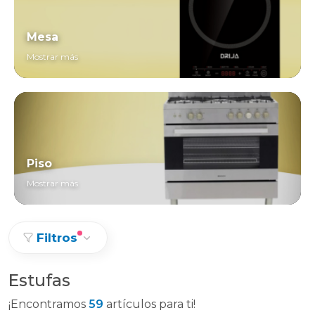
Mesa
Mostrar más
Piso
Mostrar más
Filtros
Estufas
¡Encontramos
59
artículos para ti!