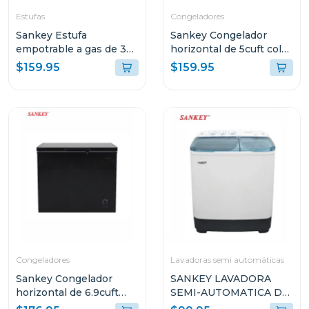
Estufas
Congeladores
Sankey Estufa
Sankey Congelador
empotrable a gas de 30"
horizontal de 5cuft color
mesa de vidrio gsh793
negro rfc591
$159.95
$159.95
Congeladores
Lavadoras semi automáticas
Sankey Congelador
SANKEY LAVADORA
horizontal de 6.9cuft
SEMI-AUTOMATICA DE
color negro rfc791
7KG (APROX) WM7073