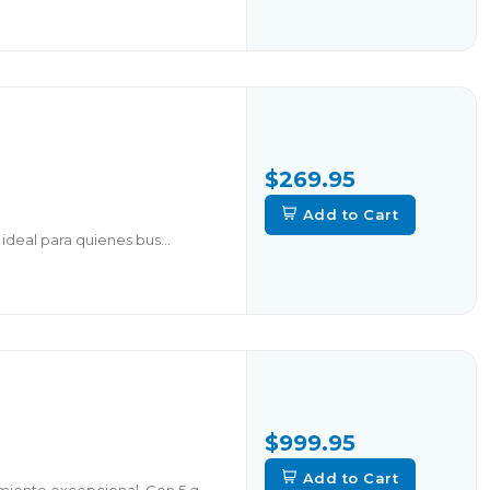
$269.95
Add to Cart
ideal para quienes bus...
$999.95
Add to Cart
iento excepcional. Con 5 q...