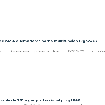
s de 24" 4 quemadores horno multifuncion fkgn24c3
 24" con 4 quemadores y horno multifuncional FKGN24C3 es la solución 
trable de 36" a gas professional pccg3680
a gas Frigidaire PCCG3680 combina un diseño elegante con un rendim