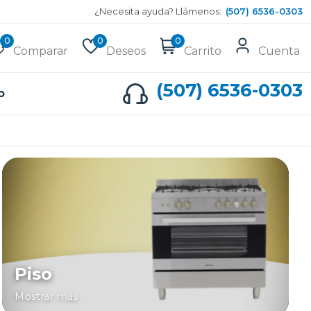
¿Necesita ayuda? Llámenos:
(507) 6536-0303
0
0
0
Comparar
Deseos
Carrito
Cuenta
(507) 6536-0303
o
Piso
Mostrar más