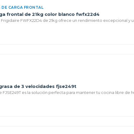
 DE CARGA FRONTAL
rga frontal de 21kg color blanco fwfx22d4
 Frigidaire FWFX22D4 de 21kg ofrece un rendimiento excepcional y un
 grasa de 3 velocidades fjse249t
re FJSE249T es la solución perfecta para mantener tu cocina libre de h