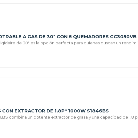
POTRABLE A GAS DE 30" CON 5 QUEMADORES GC3050VB
igidaire de 30" es la opción perfecta para quienes buscan un rendimie
S CON EXTRACTOR DE 1.8P³ 1000W S1846BS
46BS combina un potente extractor de grasa y una capacidad de 1.8 p