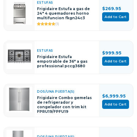
ESTUFAS
$269.95
Frigidaire Estufa a gas de
24" 4 quemadores horno
Add to Cart
multifuncion fkgn24c3
(1)
ESTUFAS
$999.95
Frigidaire Estufa
Add to Cart
empotrable de 36" a gas
professional pccg3680
DOS/UNA PUERTA(S)
$6,999.95
Frigidaire Combo gemelas
de refrigerador y
Add to Cart
congelador con trim kit
FPRU19/FPFU19
DOS/UNA PUERTA(S)