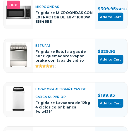
-16%
MICROONDAS
$309.95
$369.95
Frigidaire MICROONDAS CON
EXTRACTOR DE 1.8P³ 1000W
Add to Cart
S1846BS
ESTUFAS
$329.95
Frigidaire Estufa a gas de
30" 6 quemadores vapor
Add to Cart
brake con tapa de vidrio
(1)
LAVADORA AUTOMÁTICAS DE
$199.95
CARGA SUPERIOR
Frigidaire Lavadora de 12kg
Add to Cart
4 ciclos color blanca
fwiw12f4