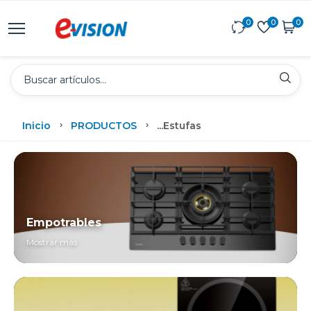
0
0
0
Inicio
PRODUCTOS
...
Estufas
Empotrables
Mostrar más