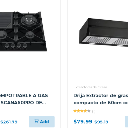
Extractores de Grasa
EMPOTRABLE A GAS
Drija Extractor de gra
OSCANA60PRO DE
compacto de 60cm co
N 4 QUEMADORES
negro
(1)
$79.99
Add
$261.79
$95.19