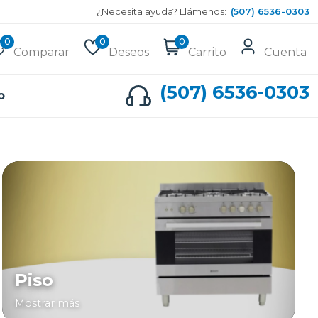
¿Necesita ayuda? Llámenos:
(507) 6536-0303
0
0
0
Comparar
Deseos
Carrito
Cuenta
(507) 6536-0303
o
Piso
Mostrar más