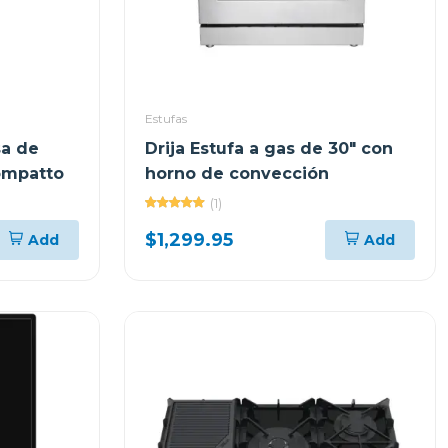
Estufas
sa de
Drija Estufa a gas de 30" con
ompatto
horno de convección
(1)
$1,299.95
Add
Add