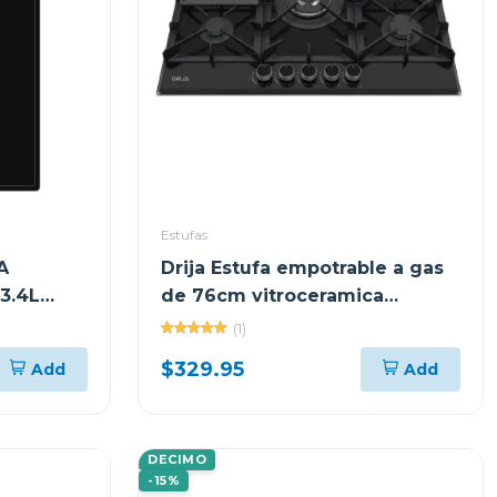
Estufas
A
Drija Estufa empotrable a gas
3.4L
de 76cm vitroceramica
toscana
(1)
$329.95
Add
Add
DECIMO
-15%