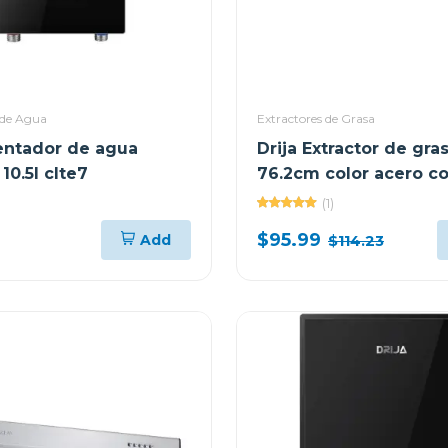
 de Agua
Extractores de Grasa
lentador de agua
Drija Extractor de gra
 10.5l clte7
76.2cm color acero c
(1)
$95.99
Add
$114.23