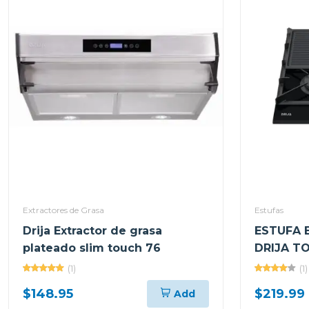
Extractores de Grasa
Estufas
Drija Extractor de grasa
ESTUFA 
plateado slim touch 76
DRIJA T
60CM CO
(1)
(1)
$148.95
$219.99
Add