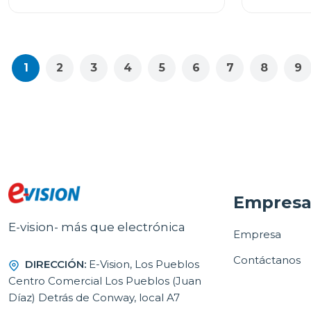
1
2
3
4
5
6
7
8
9
Empres
E-vision- más que electrónica
Empresa
Contáctanos
DIRECCIÓN:
E-Vision, Los Pueblos
Centro Comercial Los Pueblos (Juan
Díaz) Detrás de Conway, local A7