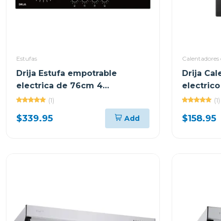
Estufas
Calentadores
Drija Estufa empotrable
Drija Ca
electrica de 76cm 4
electrico
quemadores bari
(1)
(1)
$339.95
$158.95
Add