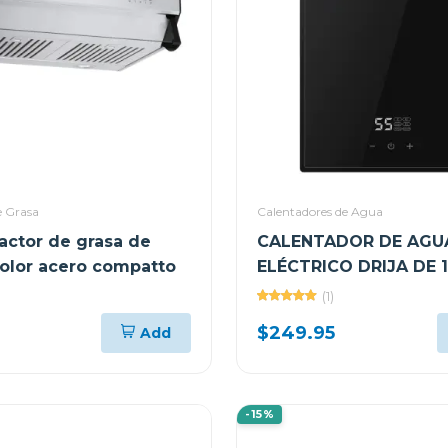
e Grasa
Calentadores de Agua
ractor de grasa de
CALENTADOR DE AGU
olor acero compatto
ELÉCTRICO DRIJA DE 1
INVERTER CLTE9K
(1)
$249.95
Add
-15%