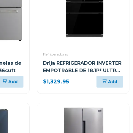
Refrigeradoras
melas de
Drija REFRIGERADOR INVERTER
36cuft
EMPOTRABLE DE 18.1P³ ULTRA
FAST COOLING GLASS NEGRO
$1,329.95
Add
Add
18FD4P