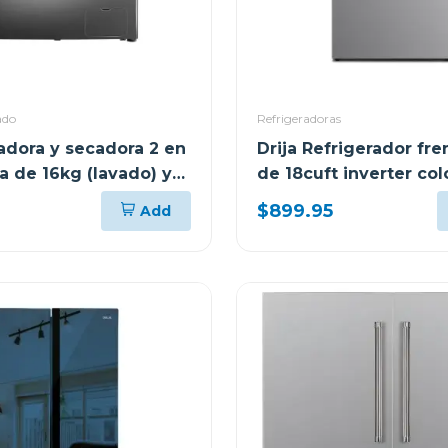
ado
Refrigeradoras
vadora y secadora 2 en
Drija Refrigerador fr
ca de 16kg (lavado) y
de 18cuft inverter col
ado) inverter
INOX18D3P
$899.95
Add