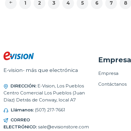
1
2
3
4
5
6
7
8
Empres
E-vision- más que electrónica
Empresa
Contáctanos
DIRECCIÓN:
E-Vision, Los Pueblos
Centro Comercial Los Pueblos (Juan
Díaz) Detrás de Conway, local A7
Llámanos:
(507) 217-7661
CORREO
ELECTRÓNICO:
sale@evisionstore.com