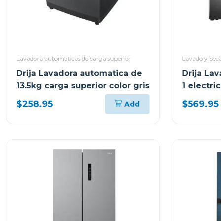
Lavadora automáticas de carga superior
Lavado y Sec
Drija Lavadora automatica de
Drija La
13.5kg carga superior color gris
1 electri
9kg (sec
$258.95
$569.95
Add