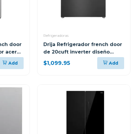
Refrigeradoras
ench door
Drija Refrigerador french door
or acero
de 20cuft inverter diseño
acero black
$1,099.95
Add
Add