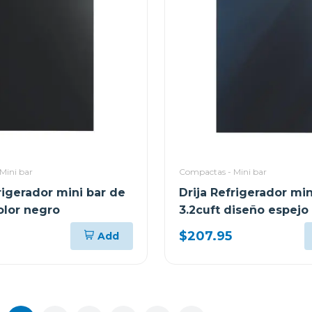
Mini bar
Compactas - Mini bar
rigerador mini bar de
Drija Refrigerador min
olor negro
3.2cuft diseño espejo 
$207.95
Add