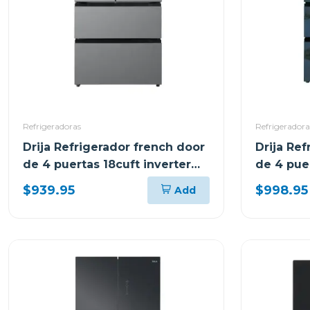
Refrigeradoras
Refrigeradora
Drija Refrigerador french door
Drija Ref
de 4 puertas 18cuft inverter
de 4 puer
color acero
diseño e
$939.95
$998.95
Add