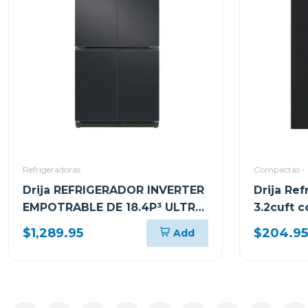
Refrigeradoras
Compactas - 
Drija REFRIGERADOR INVERTER
Drija Ref
EMPOTRABLE DE 18.4P³ ULTRA
3.2cuft c
FAST COOLING ACERO NEGRO
$1,289.95
$204.95
Add
MATE 18CD4P