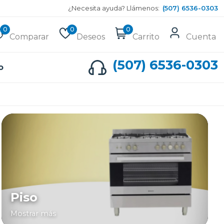
¿Necesita ayuda? Llámenos:
(507) 6536-0303
0
0
0
Comparar
Deseos
Carrito
Cuenta
(507) 6536-0303
o
Piso
Mostrar más