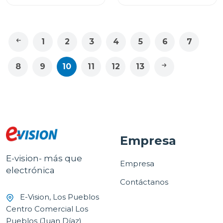
1
2
3
4
5
6
7
8
9
10
11
12
13
Empresa
E-vision- más que
Empresa
electrónica
Contáctanos
E-Vision, Los Pueblos
Centro Comercial Los
Pueblos (Juan Díaz)