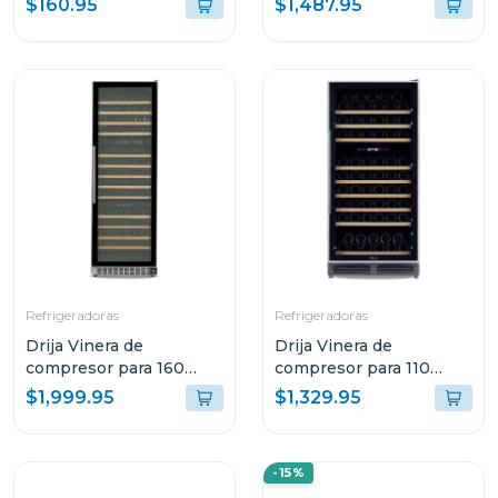
$160.95
$1,487.95
Refrigeradoras
Refrigeradoras
Drija Vinera de
Drija Vinera de
compresor para 160
compresor para 110
botellas lambrusco 160
botellas dolce 110
$1,999.95
$1,329.95
-15%