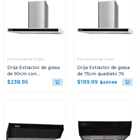
Extractores de Grasa
Extractores de Grasa
Drija Extractor de grasa
Drija Extractor de grasa
de 90cm con
de 75cm quadrato 76
iluminacion led quadrato
$199.99
$238.95
$237.99
90