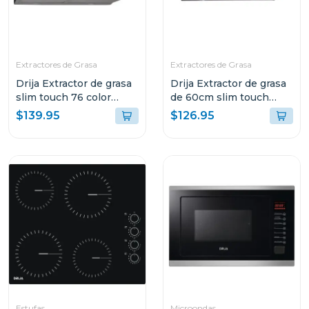
Extractores de Grasa
Extractores de Grasa
Drija Extractor de grasa
Drija Extractor de grasa
slim touch 76 color
de 60cm slim touch
negro
color negro
$139.95
$126.95
Estufas
Microondas