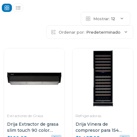
Mostrar:
12
Ordenar por:
Predeterminado
Extractores de Grasa
Refrigeradoras
Drija Extractor de grasa
Drija Vinera de
slim touch 90 color
compresor para 154
negro
botellas chianti 154