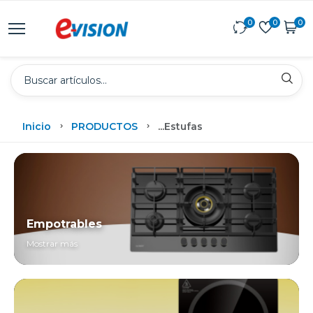
0
0
0
Inicio
PRODUCTOS
...
Estufas
Empotrables
Mostrar más