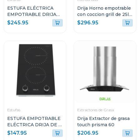
ESTUFA ELÉCTRICA
Drija Horno empotrable
EMPOTRABLE DRIJA
con coccion grill de 25l
DE 4 QUEMADORES
sorrento 25l
$245.95
$296.95
BARI60
Estufas
Extractores de Grasa
ESTUFA EMPOTRABLE
Drija Extractor de grasa
ELÉCTRICA DRIJA DE 2
touch prisma 60
QUEMADORES BARI30
$147.95
$206.95