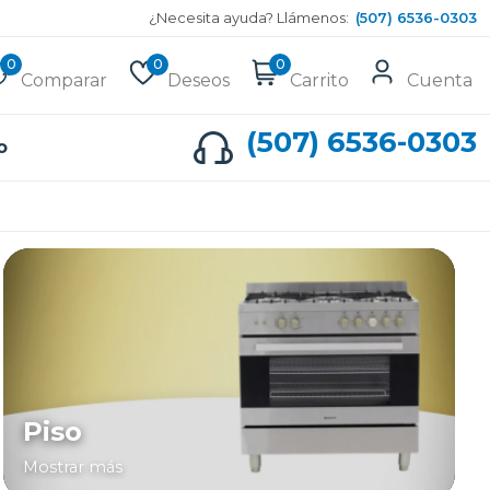
¿Necesita ayuda? Llámenos:
(507) 6536-0303
0
0
0
Comparar
Deseos
Carrito
Cuenta
(507) 6536-0303
o
Piso
Mostrar más