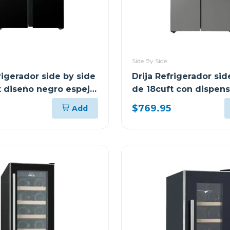
Side By Side
rigerador side by side
Drija Refrigerador sid
t diseño negro espejo
de 18cuft con dispen
agua inverter
$769.95
Add