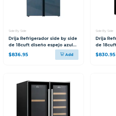
Side By Side
Side By Side
Drija Refrigerador side by side
Drija Ref
de 18cuft diseño espejo azul
de 18cuf
inverter
inverter
$836.95
$830.95
Add