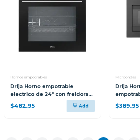
Hornos empotrables
Microondas
Drija Horno empotrable
Drija Ho
electrico de 24" con freidora
empotrab
de aire indico60
$482.95
$389.95
Add