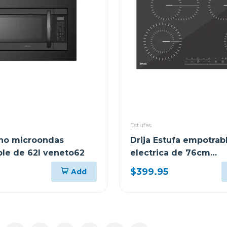
Estufas
rno microondas
Drija Estufa empotrab
le de 62l veneto62
electrica de 76cm
vitrocerámica berlin7
$399.95
Add