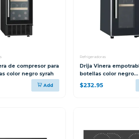
s
Refrigeradoras
nera de compresor para
Drija Vinera empotrab
as color negro syrah
botellas color negro
tempranillo
$232.95
Add