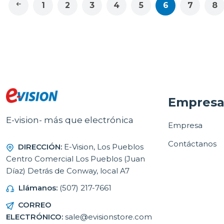
1
2
3
4
5
6
7
8
Empres
E-vision- más que electrónica
Empresa
Contáctanos
DIRECCIÓN:
E-Vision, Los Pueblos
Centro Comercial Los Pueblos (Juan
Díaz) Detrás de Conway, local A7
Llámanos:
(507) 217-7661
CORREO
ELECTRÓNICO:
sale@evisionstore.com