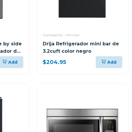
Compactas - Mini bar
e by side
Drija Refrigerador mini bar de
sador de
3.2cuft color negro
$204.95
Add
Add