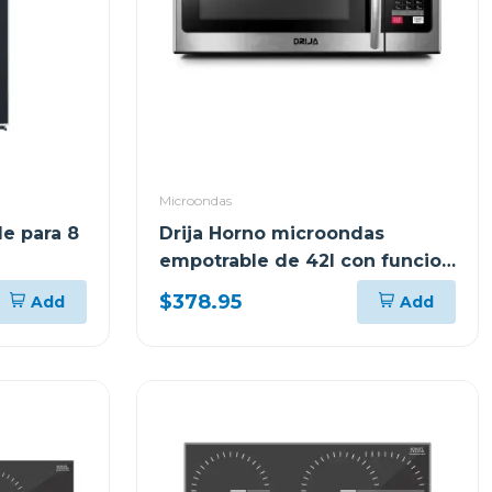
Microondas
le para 8
Drija Horno microondas
empotrable de 42l con funcion
de conveccion lombardia42
$378.95
Add
Add