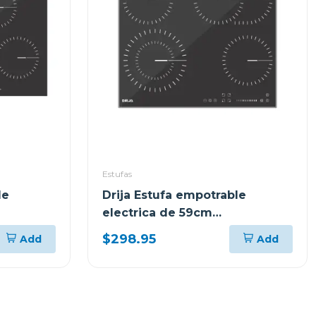
Estufas
le
Drija Estufa empotrable
electrica de 59cm
6
vitrocerámica berlin60
$298.95
Add
Add