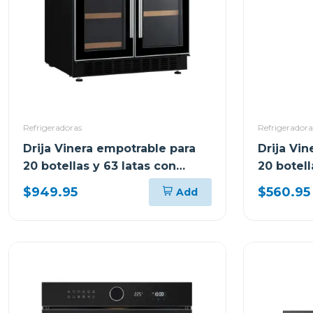
Refrigeradoras
Refrigeradora
Drija Vinera empotrable para
Drija Vi
20 botellas y 63 latas con
20 botell
doble zona inverter bere
$949.95
$560.95
Add