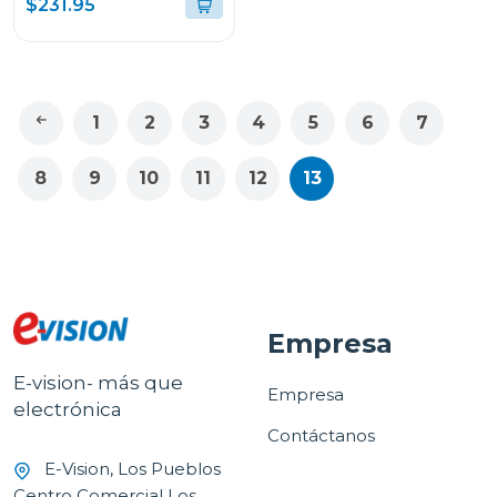
$231.95
1
2
3
4
5
6
7
8
9
10
11
12
13
Empresa
E-vision- más que
Empresa
electrónica
Contáctanos
E-Vision, Los Pueblos
Centro Comercial Los