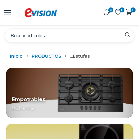
0
0
0
Inicio
PRODUCTOS
...
Estufas
Empotrables
Mostrar más