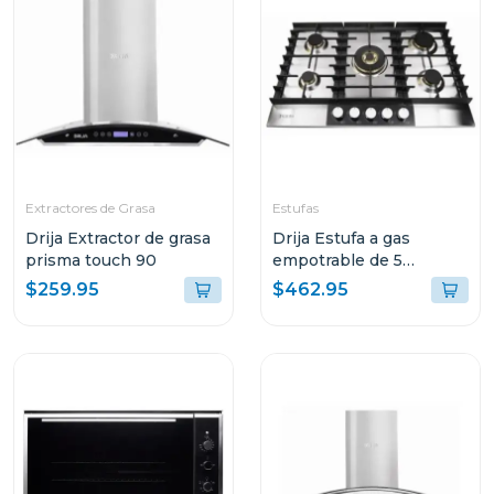
Extractores de Grasa
Estufas
Drija Extractor de grasa
Drija Estufa a gas
prisma touch 90
empotrable de 5
quemadores livorno 90
$259.95
$462.95
professionale