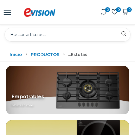
0
0
0
Inicio
PRODUCTOS
...
Estufas
Empotrables
Mostrar más