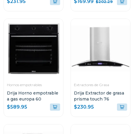
$169.99
$231.95
$202.29
Hornos empotrables
Extractores de Grasa
Drija Horno empotrable
Drija Extractor de grasa
a gas europa 60
prisma touch 76
$589.95
$230.95