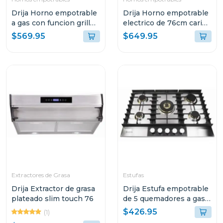
Drija Horno empotrable
Drija Horno empotrable
a gas con funcion grill
electrico de 76cm caribe
europa 60
76
$569.95
$649.95
Extractores de Grasa
Estufas
Drija Extractor de grasa
Drija Estufa empotrable
plateado slim touch 76
de 5 quemadores a gas
livorno 76 professionale
$426.95
(1)