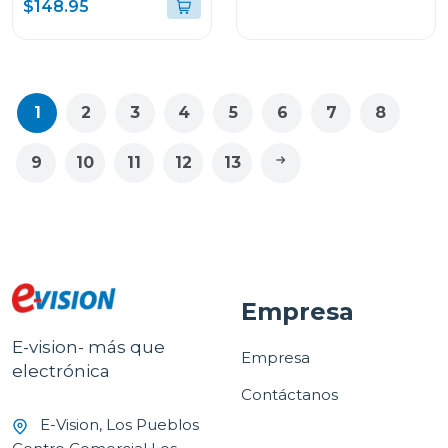
$148.95
1
2
3
4
5
6
7
8
9
10
11
12
13
Empresa
E-vision- más que
Empresa
electrónica
Contáctanos
E-Vision, Los Pueblos