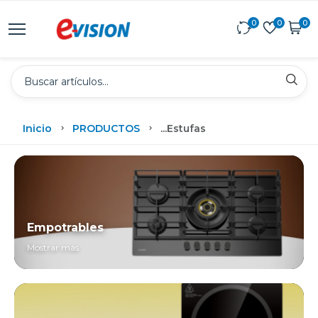
0
0
0
Inicio
PRODUCTOS
...
Estufas
Empotrables
Mostrar más