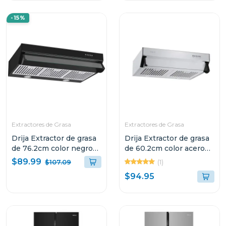
-15%
Extractores de Grasa
Extractores de Grasa
Drija Extractor de grasa
Drija Extractor de grasa
de 76.2cm color negro
de 60.2cm color acero
compatto
compatto
$89.99
(1)
$107.09
$94.95