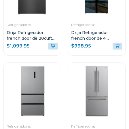
Refrigeradoras
Refrigeradoras
Drija Refrigerador
Drija Refrigerador
french door de 20cuft
french door de 4
inverter diseño acero
puertas 18cuft inverter
$1,099.95
$998.95
black
diseño espejo azul
Refrigeradoras
Refrigeradoras