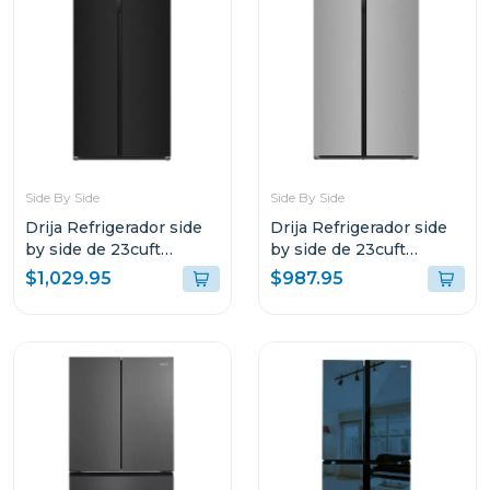
Side By Side
Side By Side
Drija Refrigerador side
Drija Refrigerador side
by side de 23cuft
by side de 23cuft
inverter diseño vidrio
inverter color acero
$1,029.95
$987.95
negro