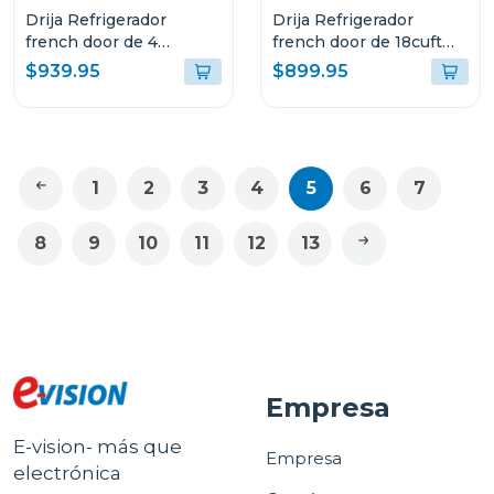
Drija Refrigerador
Drija Refrigerador
french door de 4
french door de 18cuft
puertas 18cuft inverter
inverter color acero
$939.95
$899.95
color acero
INOX18D3P
1
2
3
4
5
6
7
8
9
10
11
12
13
Empresa
E-vision- más que
Empresa
electrónica