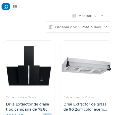
Mostrar:
12
Ordenar por:
El más nuevo
Extractores de Grasa
Extractores de Grasa
Drija Extractor de grasa
Drija Extractor de grasa
tipo campana de 75.8cm
de 90.2cm color acero
acabado negro triangolo
compatto