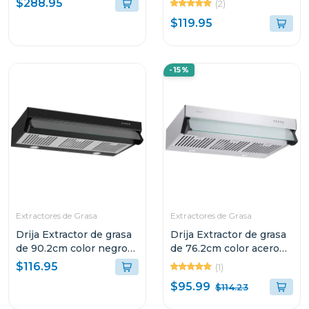
$288.95
(2)
$119.95
-15%
Extractores de Grasa
Extractores de Grasa
Drija Extractor de grasa
Drija Extractor de grasa
de 90.2cm color negro
de 76.2cm color acero
compatto
compatto
$116.95
(1)
$95.99
$114.23