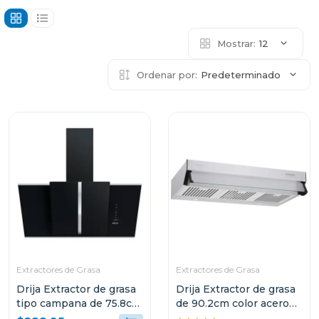
Mostrar:
12
Ordenar por:
Predeterminado
Extractores de Grasa
Extractores de Grasa
Drija Extractor de grasa
Drija Extractor de grasa
tipo campana de 75.8cm
de 90.2cm color acero
acabado negro triangolo
compatto