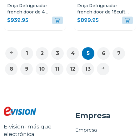
Drija Refrigerador
Drija Refrigerador
french door de 4
french door de 18cuft
puertas 18cuft inverter
inverter color acero
$939.95
$899.95
color acero
INOX18D3P
1
2
3
4
5
6
7
8
9
10
11
12
13
Empresa
E-vision- más que
Empresa
electrónica