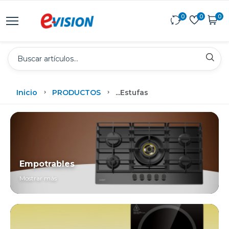
0
0
0
Inicio
PRODUCTOS
...
Estufas
Empotrables
Mostrar más