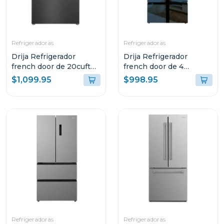
Refrigeradoras
Refrigeradoras
Drija Refrigerador
Drija Refrigerador
french door de 20cuft
french door de 4
inverter diseño acero
puertas 18cuft inverter
$1,099.95
$998.95
black
diseño espejo azul
Refrigeradoras
Refrigeradoras