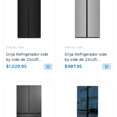
Side By Side
Side By Side
Drija Refrigerador side
Drija Refrigerador side
by side de 23cuft
by side de 23cuft
inverter diseño vidrio
inverter color acero
$1,029.95
$987.95
negro