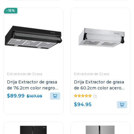
-15%
Extractores de Grasa
Extractores de Grasa
Drija Extractor de grasa
Drija Extractor de grasa
de 76.2cm color negro
de 60.2cm color acero
compatto
compatto
$89.99
(1)
$107.09
$94.95