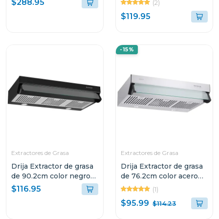
$288.95
(2)
$119.95
-15%
Extractores de Grasa
Extractores de Grasa
Drija Extractor de grasa
Drija Extractor de grasa
de 90.2cm color negro
de 76.2cm color acero
compatto
compatto
$116.95
(1)
$95.99
$114.23