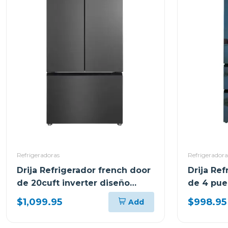
Refrigeradoras
Refrigeradora
Drija Refrigerador french door
Drija Ref
de 20cuft inverter diseño
de 4 puer
acero black
diseño e
$1,099.95
$998.95
Add