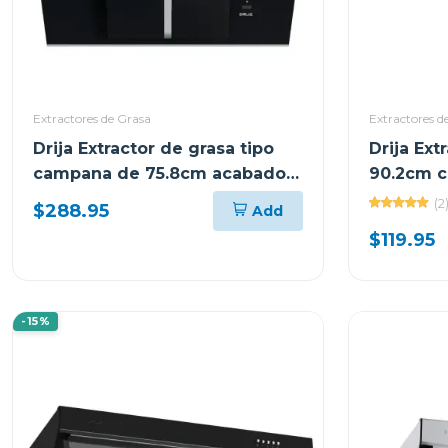
Extractores de Grasa
Extractores d
Drija Extractor de grasa tipo
Drija Ext
campana de 75.8cm acabado
90.2cm c
negro triangolo
(2
$288.95
Add
$119.95
-15%