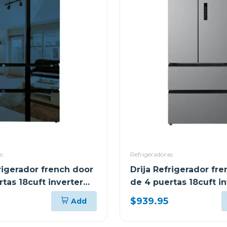
s
Refrigeradoras
rigerador french door
Drija Refrigerador fr
tas 18cuft inverter
de 4 puertas 18cuft in
spejo azul
color acero
$939.95
Add