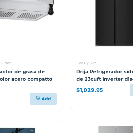
e Grasa
Side By Side
ractor de grasa de
Drija Refrigerador sid
olor acero compatto
de 23cuft inverter di
vidrio negro
$1,029.95
Add