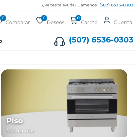
¿Necesita ayuda? Llámenos:
(507) 6536-0303
0
0
0
Comparar
Deseos
Carrito
Cuenta
(507) 6536-0303
o
Piso
Mostrar más