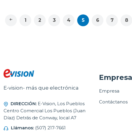
1
2
3
4
5
6
7
8
Empres
E-vision- más que electrónica
Empresa
Contáctanos
DIRECCIÓN:
E-Vision, Los Pueblos
Centro Comercial Los Pueblos (Juan
Díaz) Detrás de Conway, local A7
Llámanos:
(507) 217-7661