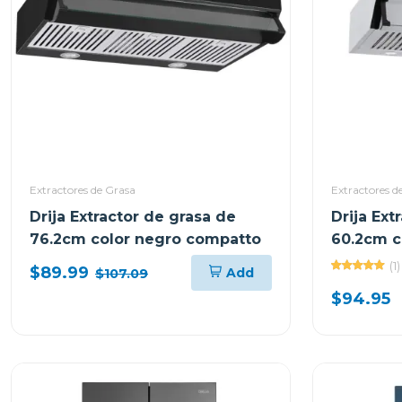
Extractores de Grasa
Extractores d
Drija Extractor de grasa de
Drija Ext
76.2cm color negro compatto
60.2cm c
(1)
$89.99
Add
$107.09
$94.95