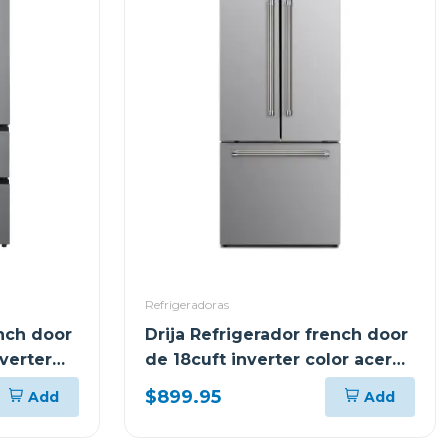
Refrigeradoras
ench door
Drija Refrigerador french door
verter
de 18cuft inverter color acero
INOX18D3P
$899.95
Add
Add