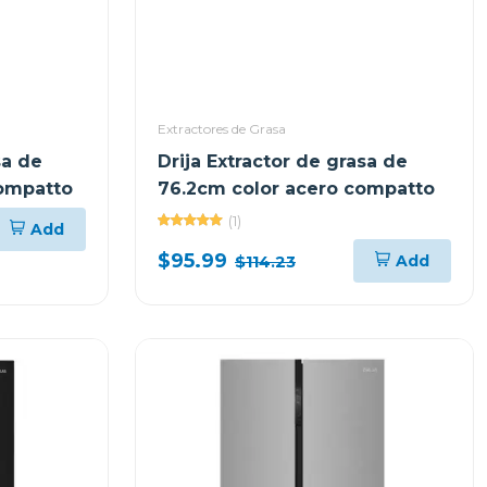
Extractores de Grasa
sa de
Drija Extractor de grasa de
compatto
76.2cm color acero compatto
(1)
Add
$95.99
Add
$114.23