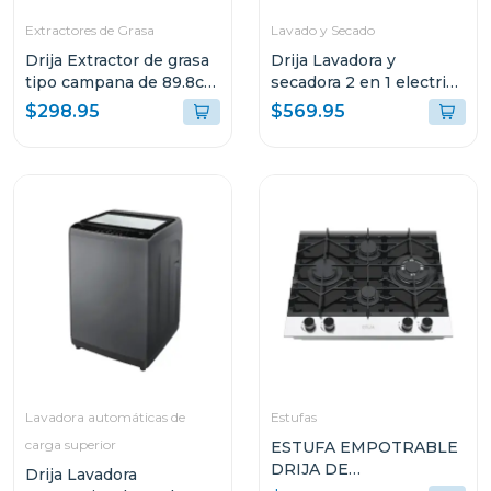
Extractores de Grasa
Lavado y Secado
Drija Extractor de grasa
Drija Lavadora y
tipo campana de 89.8cm
secadora 2 en 1 electrica
acabado negro
de 16kg (lavado) y 9kg
$298.95
$569.95
(secado) inverter
Lavadora automáticas de
Estufas
carga superior
ESTUFA EMPOTRABLE
DRIJA DE
Drija Lavadora