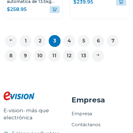
VITROCERÁMICA A GAS
automatica de 13.5kg
$239.95
DE 58.4CM CON 4
carga superior color gris
$258.95
QUEMADORES
FERRARA60 PRO
1
2
3
4
5
6
7
8
9
10
11
12
13
Empresa
E-vision- más que
Empresa
electrónica
Contáctanos