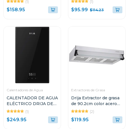
(1)
(1)
$95.99
$158.95
$114.23
Calentadores de Agua
Extractores de Grasa
CALENTADOR DE AGUA
Drija Extractor de grasa
ELÉCTRICO DRIJA DE
de 90.2cm color acero
13.4L INVERTER
compatto
(1)
(2)
CLTE9K
$249.95
$119.95