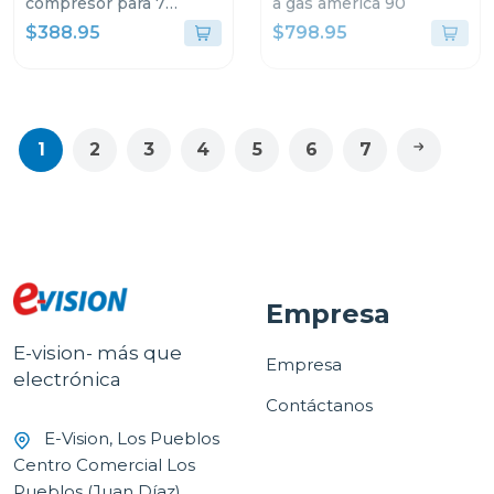
compresor para 7
a gas america 90
botellas malbec 7
$388.95
$798.95
1
2
3
4
5
6
7
Empresa
E-vision- más que
Empresa
electrónica
Contáctanos
E-Vision, Los Pueblos
Centro Comercial Los
Pueblos (Juan Díaz)