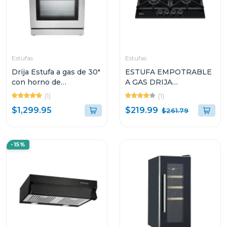
Estufas
Estufas
Drija Estufa a gas de 30"
ESTUFA EMPOTRABLE
con horno de
A GAS DRIJA
convección
TOSCANA60PRO DE
(1)
(1)
60CM CON 4
$219.99
$1,299.95
$261.79
QUEMADORES
-15%