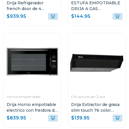
Drija Refrigerador
ESTUFA EMPOTRABLE
french door de 4
DRIJA A GAS
puertas 18cuft inverter
TOSCANA30 DE 29.4CM
$939.95
$144.95
color acero
CON 2 QUEMADORES
Hornos empotrables
Extractores de Grasa
Drija Horno empotrable
Drija Extractor de grasa
electrico con freidora de
slim touch 76 color
aire de 105l america90
negro
$839.95
$139.95