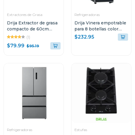
Extractores de Grasa
Refrigeradoras
Drija Extractor de grasa
Drija Vinera empotrable
compacto de 60cm
para 8 botellas color
color negro
negro tempranillo
$232.95
(1)
$79.99
$95.19
Refrigeradoras
Estufas