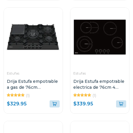
Estufas
Estufas
Drija Estufa empotrable
Drija Estufa empotrable
a gas de 76cm
electrica de 76cm 4
vitroceramica toscana
quemadores bari
(1)
(1)
$329.95
$339.95