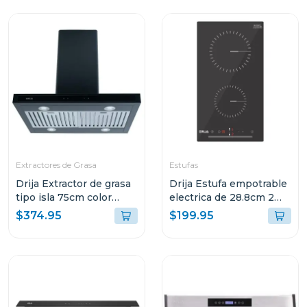
Extractores de Grasa
Estufas
Drija Extractor de grasa
Drija Estufa empotrable
tipo isla 75cm color
electrica de 28.8cm 2
negro quadrato 76
quemadores control
$374.95
$199.95
tactil berlin