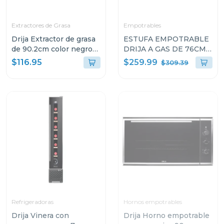
Extractores de Grasa
Empotrables
Drija Extractor de grasa
ESTUFA EMPOTRABLE
de 90.2cm color negro
DRIJA A GAS DE 76CM
compatto
DE 5 QUEMADORES
$259.99
$116.95
$309.39
VITROCERAMICA
TOSCANA76PROB
Refrigeradoras
Hornos empotrables
Drija Vinera con
Drija Horno empotrable