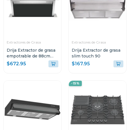
Extractores de Grasa
Extractores de Grasa
Drija Extractor de grasa
Drija Extractor de grasa
empotrable de 88cm
slim touch 90
color acero
$672.95
$167.95
-15%