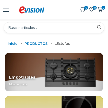
0
0
0
Inicio
PRODUCTOS
...
Estufas
Empotrables
Mostrar más