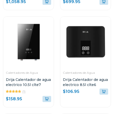
DRIJA COLOR NEGRO
DRIJA COLOR NEGRO
$1,058.95
$699.95
FH36BLACK
FH45BLACK
(ICEMAKER)
Calentadores de Agua
Calentadores de Agua
Drija Calentador de agua
Drija Calentador de agua
electrico 10.5l clte7
electrico 8.5l clte6
$106.95
(1)
$158.95