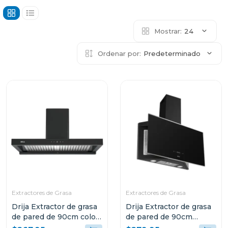
Mostrar:
24
Ordenar por:
Predeterminado
Extractores de Grasa
Extractores de Grasa
Drija Extractor de grasa
Drija Extractor de grasa
de pared de 90cm color
de pared de 90cm
negro
diseño de vidrio negro