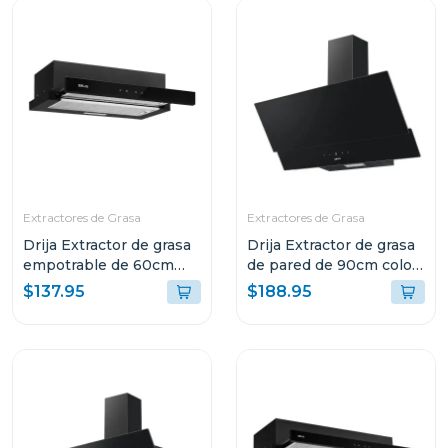
Extractores de Grasa
Extractores de Grasa
Drija Extractor de grasa
Drija Extractor de grasa
empotrable de 60cm
de pared de 90cm color
color negro
negro
$137.95
$188.95