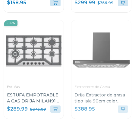
ELÉCTRICA) 29CM
quemadores toscana 91
$299.99
$158.95
$356.99
VITROCERÁMICA
SICILIA30
-15%
Estufas
Extractores de Grasa
ESTUFA EMPOTRABLE
Drija Extractor de grasa
A GAS DRIJA MILAN91
tipo isla 90cm color
DE 91CM CON 6
negro quadrato 90
$289.99
$388.95
$345.09
QUEMADORES