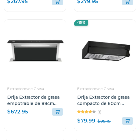
$267.95
$279.95
-15%
Extractores de Grasa
Extractores de Grasa
Drija Extractor de grasa
Drija Extractor de grasa
empotrable de 88cm
compacto de 60cm
color acero
color negro
$672.95
(1)
$79.99
$95.19