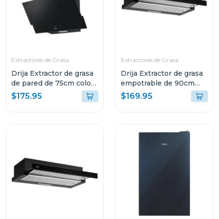
Extractores de Grasa
Extractores de Grasa
Drija Extractor de grasa
Drija Extractor de grasa
de pared de 75cm color
empotrable de 90cm
negro
color negro
$175.95
$169.95