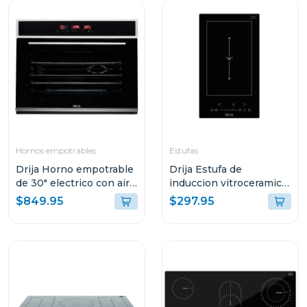
Hornos empotrables
Estufas
Drija Horno empotrable
Drija Estufa de
de 30" electrico con air
induccion vitroceramica
fry pacific 76
con 1 zona flex
$849.95
$297.95
germany30