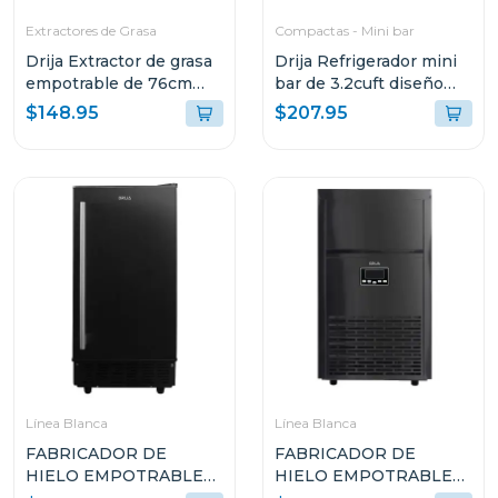
Extractores de Grasa
Compactas - Mini bar
Drija Extractor de grasa
Drija Refrigerador mini
empotrable de 76cm
bar de 3.2cuft diseño
color negro
espejo mirror 3
$148.95
$207.95
Línea Blanca
Línea Blanca
FABRICADOR DE
FABRICADOR DE
HIELO EMPOTRABLE
HIELO EMPOTRABLE