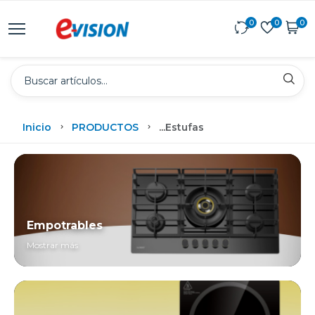
0
0
0
Inicio
PRODUCTOS
...
Estufas
Empotrables
Mostrar más