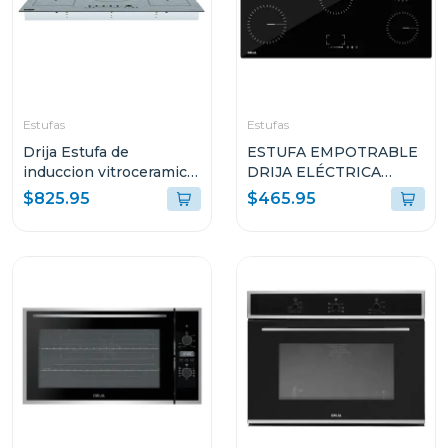
Estufas
Estufas
Drija Estufa de
ESTUFA EMPOTRABLE
induccion vitroceramica
DRIJA ELÉCTRICA
con 2 zonas flex
VITROCERÁMICA DE 5
$825.95
$465.95
germany90
QUEMADORES
ALEMANIA90