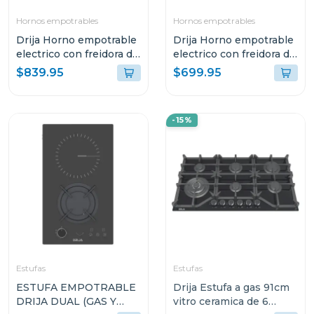
Hornos empotrables
Hornos empotrables
Drija Horno empotrable
Drija Horno empotrable
electrico con freidora de
electrico con freidora de
aire de 105l america90
aire de 78l caribe76
$839.95
$699.95
-15%
Estufas
Estufas
ESTUFA EMPOTRABLE
Drija Estufa a gas 91cm
DRIJA DUAL (GAS Y
vitro ceramica de 6