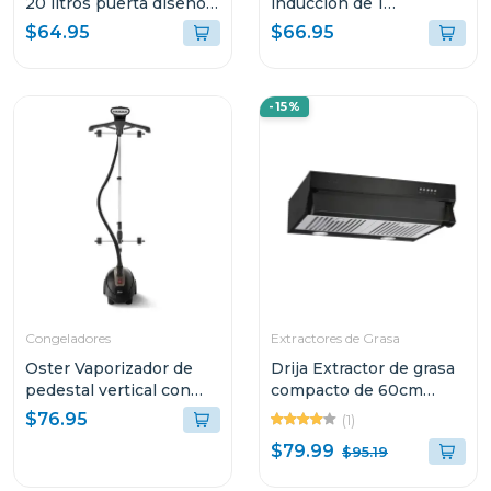
20 litros puerta diseño
induccion de 1
espejo mw758
quemador vitroceramica
$64.95
$66.95
munich
-15%
Congeladores
Extractores de Grasa
Oster Vaporizador de
Drija Extractor de grasa
pedestal vertical con
compacto de 60cm
gancho de pantalon
color negro
$76.95
(1)
$79.99
$95.19