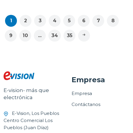
1
2
3
4
5
6
7
8
9
10
...
34
35
Empresa
E-vision- más que
Empresa
electrónica
Contáctanos
E-Vision, Los Pueblos
Centro Comercial Los
Pueblos (Juan Díaz)