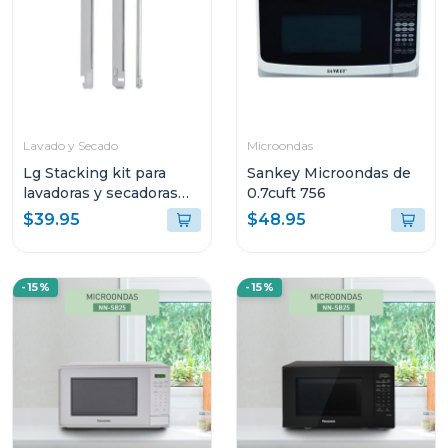
Lavado y Secado
Microondas
Lg Stacking kit para
Sankey Microondas de
lavadoras y secadoras
0.7cuft 756
tds270
$39.95
$48.95
-15%
-15%