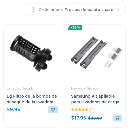
Ordenar por:
Precios: de barato a caro
-38%
Lavado y Secado
Lavado y Secado
Lg Filtro de la bomba de
Samsung Kit apilable
desagüe de la lavadora
para lavadoras de carga
de carga frontal
frontal de 27" de ancho
$9.95
(3)
skk8
$17.95
$29.00