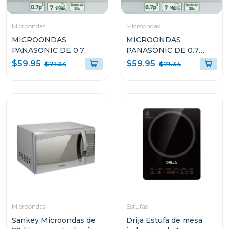
Microondas
Microondas
MICROONDAS
MICROONDAS
PANASONIC DE 0.7
PANASONIC DE 0.7
CUFT COLOR GRIS
CUFT COLOR NEGRO
$59.95
$59.95
$71.34
$71.34
700W NNSB25JMRUH
700W NNSB25JBRUH
Microondas
Estufas
Sankey Microondas de
Drija Estufa de mesa