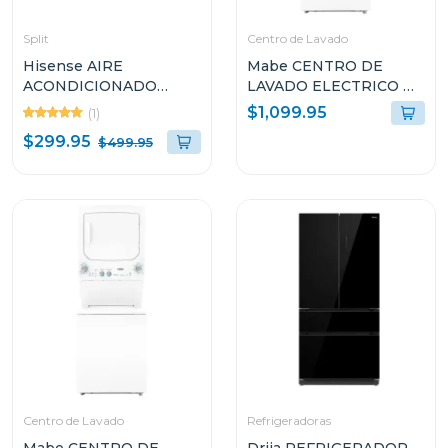
Split
Centro de Lavado
Hisense AIRE
Mabe CENTRO DE
ACONDICIONADO
LAVADO ELECTRICO DE
SPLIT INVERTER DE
24KG AQUA SAVER
$1,099.95
(1)
12000BTU GAS R32
BLANCO L2440ESBB0
$299.95
$499.95
ATR122CJ
Centro de Lavado
Refrigeradoras