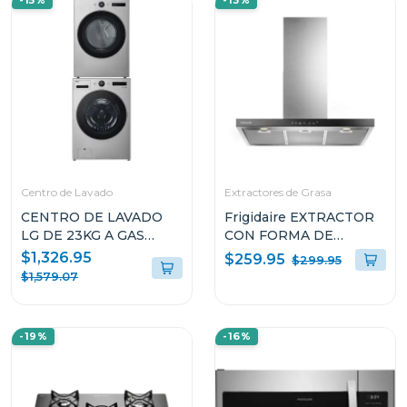
-15%
-13%
Centro de Lavado
Extractores de Grasa
CENTRO DE LAVADO
Frigidaire EXTRACTOR
LG DE 23KG A GAS
CON FORMA DE
COLOR GRIS
CAMPANA DE 36" PARA
$1,326.95
$259.95
$299.95
WM23VFXS6/DF74VFXS6B
PARED L904EXI
$1,579.07
-19%
-16%