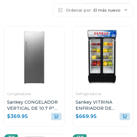
Ordenar por:
El más nuevo
Congeladores
Refrigeradoras
Sankey CONGELADOR
Sankey VITRINA
VERTICAL DE 10.7 P³
ENFRIADOR DE
RFC1301
20CUFT RFD20N
$369.95
$669.95