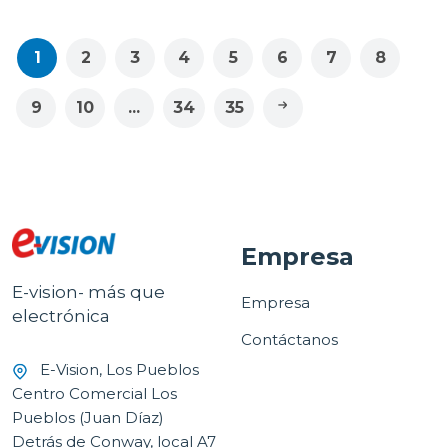
NEGRO MATE 18CD4P
1
2
3
4
5
6
7
8
9
10
...
34
35
Empresa
E-vision- más que
Empresa
electrónica
Contáctanos
E-Vision, Los Pueblos
Centro Comercial Los
Pueblos (Juan Díaz)
Detrás de Conway, local A7