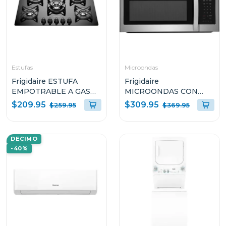
Estufas
Microondas
Frigidaire ESTUFA
Frigidaire
EMPOTRABLE A GAS
MICROONDAS CON
DE 30" CON 5
EXTRACTOR DE 1.8P³
$209.95
$309.95
$259.95
$369.95
QUEMADORES
1000W S1846BS
GC3050VB
DECIMO
-40%