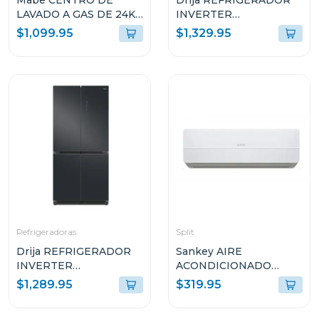
Mabe CENTRO DE
Drija REFRIGERADOR
LAVADO A GAS DE 24KG
INVERTER
AQUA SAVER BLANCO
EMPOTRABLE DE
$1,099.95
$1,329.95
L2440PSBB0
18.1P³ ULTRA FAST
COOLING GLASS
NEGRO 18FD4P
Refrigeradoras
Split
Drija REFRIGERADOR
Sankey AIRE
INVERTER
ACONDICIONADO
EMPOTRABLE DE
SPLIT DE 18000BTU
$1,289.95
$319.95
18.4P³ ULTRA FAST
R410G1
COOLING ACERO