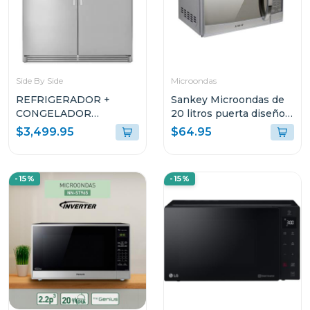
Side By Side
Microondas
REFRIGERADOR +
Sankey Microondas de
CONGELADOR
20 litros puerta diseño
WHIRLPOOL SIDEKICK
espejo mw758
$3,499.95
$64.95
GEMELAS DE 36CUFT
WSR57 + KIT DE
MOLDURA SKT60M Y
-15%
-15%
KIT DE FABRICADOR
DE HIELO WM117