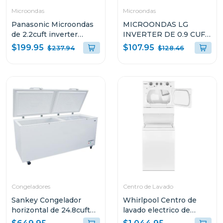
Microondas
Microondas
Panasonic Microondas
MICROONDAS LG
de 2.2cuft inverter
INVERTER DE 0.9 CUFT
nnst965
NEOCHEF MS0936GIS
$199.95
$107.95
$237.94
$128.46
Congeladores
Centro de Lavado
Sankey Congelador
Whirlpool Centro de
horizontal de 24.8cuft
lavado electrico de
(aprox) 2871
20kg(lavadora)