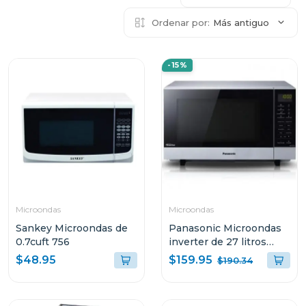
Ordenar por:
Más antiguo
-15%
Microondas
Microondas
Sankey Microondas de
Panasonic Microondas
0.7cuft 756
inverter de 27 litros
nnsf564
$159.95
$48.95
$190.34