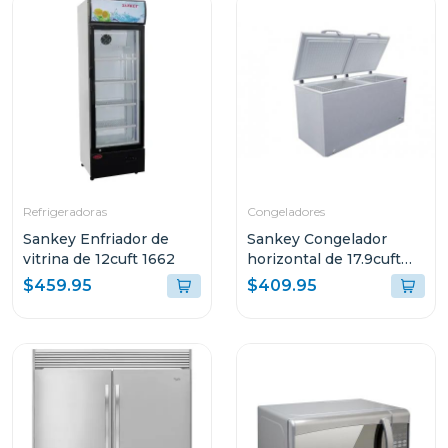
Refrigeradoras
Congeladores
Sankey Enfriador de
Sankey Congelador
vitrina de 12cuft 1662
horizontal de 17.9cuft
(aprox) 1870
$459.95
$409.95