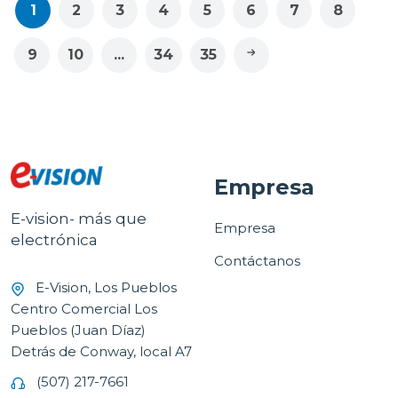
1
2
3
4
5
6
7
8
9
10
...
34
35
Empresa
E-vision- más que
Empresa
electrónica
Contáctanos
E-Vision, Los Pueblos
Centro Comercial Los
Pueblos (Juan Díaz)
Detrás de Conway, local A7
(507) 217-7661