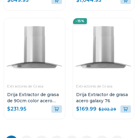
$649.95
$1,044.95
10kg(secadora)
7mwet4027
-15%
Extractores de Grasa
Extractores de Grasa
Drija Extractor de grasa
Drija Extractor de grasa
de 90cm color acero
acero galaxy 76
galaxy 90
$169.99
$231.95
$202.29