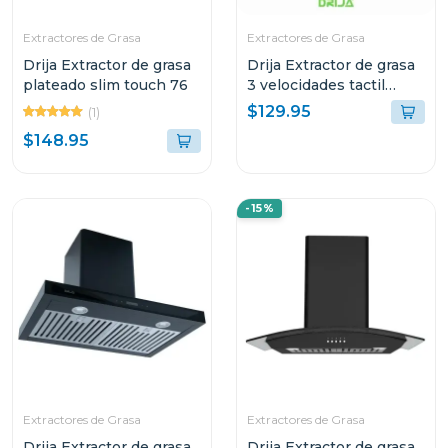
Extractores de Grasa
Extractores de Grasa
Drija Extractor de grasa
Drija Extractor de grasa
plateado slim touch 76
3 velocidades tactil
60cm slim touch
$129.95
(1)
$148.95
-15%
Extractores de Grasa
Extractores de Grasa
Drija Extractor de grasa
Drija Extractor de grasa