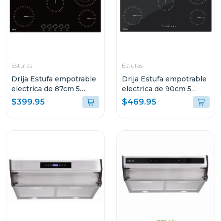
Estufas
Estufas
Drija Estufa empotrable
Drija Estufa empotrable
electrica de 87cm 5
electrica de 90cm 5
quemadores bari
quemadores control
$399.95
$469.95
tactil berlin