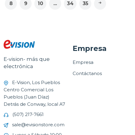
8
9
10
...
34
35
Empresa
E-vision- más que
Empresa
electrónica
Contáctanos
E-Vision, Los Pueblos
Centro Comercial Los
Pueblos (Juan Díaz)
Detrás de Conway, local A7
(507) 217-7661
sale@evisionstore.com
Lunes a Sábado 10:00