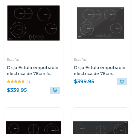
Estufas
Estufas
Drija Estufa empotrable
Drija Estufa empotrable
electrica de 76cm 4
electrica de 76cm
quemadores bari
vitrocerámica berlin76
$399.95
(1)
$339.95