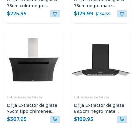
75cm color negro
75cm negro mate
quadrato 76
galaxy76
$129.99
$225.95
$154.69
Extractores de Grasa
Extractores de Grasa
Drija Extractor de grasa
Drija Extractor de grasa
75cm tipo chimenea
89.5cm negro mate
diamonds
galaxy90
$367.95
$189.95