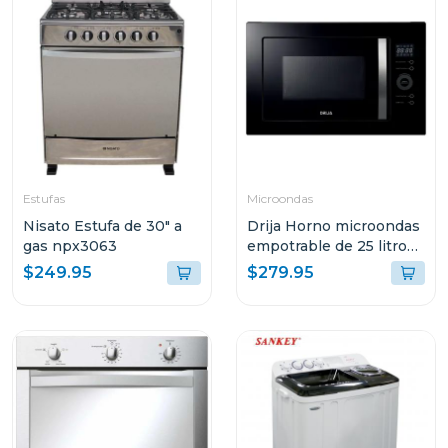
Estufas
Microondas
Nisato Estufa de 30" a
Drija Horno microondas
gas npx3063
empotrable de 25 litros
florencia
$249.95
$279.95