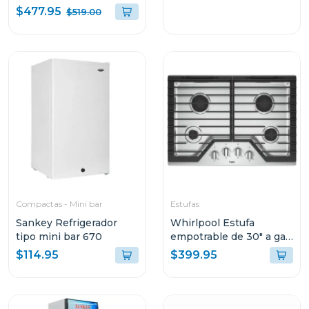
$477.95
$519.00
Compactas - Mini bar
Estufas
Sankey Refrigerador
Whirlpool Estufa
tipo mini bar 670
empotrable de 30" a gas
4 quemadores wcg55
$114.95
$399.95