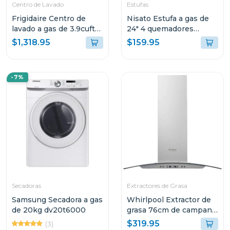
Centro de Lavado
Estufas
Frigidaire Centro de
Nisato Estufa a gas de
lavado a gas de 3.9cuft
24" 4 quemadores
(lavadora) 5.6cuft
ne2464
$1,318.95
$159.95
(secadora) flcg7522
-7%
Secadoras
Extractores de Grasa
Samsung Secadora a gas
Whirlpool Extractor de
de 20kg dv20t6000
grasa 76cm de campana
whw7610
$319.95
(3)