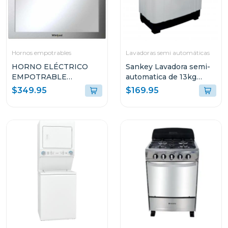
Hornos empotrables
Lavadoras semi automáticas
HORNO ELÉCTRICO
Sankey Lavadora semi-
EMPOTRABLE
automatica de 13kg
WHIRLPOOL DE 24"
wm1320
$349.95
$169.95
ACERO INOXIDABLE
WOE120S