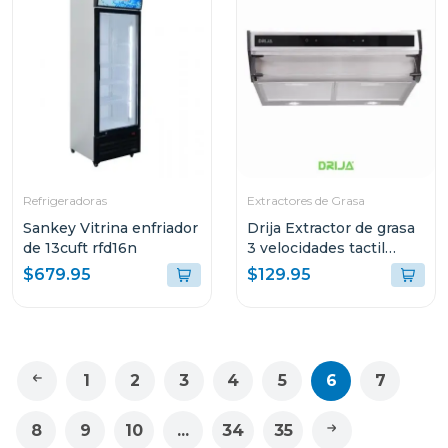
Refrigeradoras
Extractores de Grasa
Sankey Vitrina enfriador
Drija Extractor de grasa
de 13cuft rfd16n
3 velocidades tactil
60cm slim touch
$679.95
$129.95
1
2
3
4
5
6
7
8
9
10
...
34
35