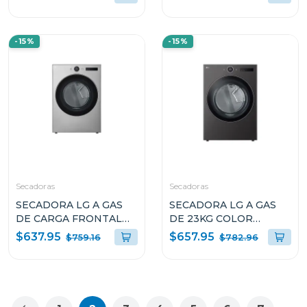
DD CON VAPOR
AI DD CON VAPOR
WM23VFXS
WM23BFXS6
-15%
-15%
Secadoras
Secadoras
SECADORA LG A GAS
SECADORA LG A GAS
DE CARGA FRONTAL
DE 23KG COLOR
22KG COLOR GRIS
NEGRO THINQ
$637.95
$657.95
$759.16
$782.96
THINQ DF74VFXS6
D74BFXS6