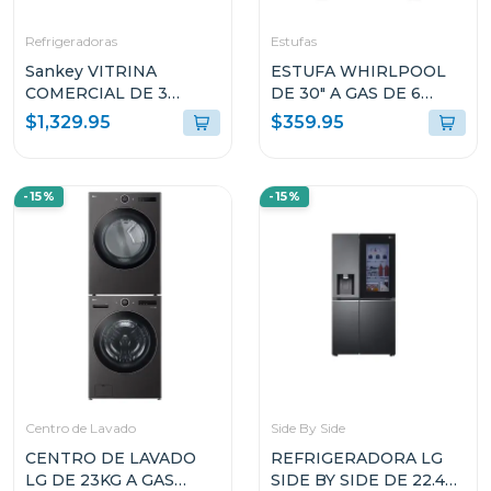
Refrigeradoras
Estufas
Sankey VITRINA
ESTUFA WHIRLPOOL
COMERCIAL DE 3
DE 30" A GAS DE 6
PUERTAS 58.8P³
QUEMADORES
$1,329.95
$359.95
RFD60N91 COLOR
LWFR5200D
NEGRO
-15%
-15%
Centro de Lavado
Side By Side
CENTRO DE LAVADO
REFRIGERADORA LG
LG DE 23KG A GAS
SIDE BY SIDE DE 22.4P³