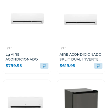
Split
Split
Lg AIRE
AIRE ACONDICIONADO
ACONDICIONADO
SPLIT DUAL INVERTER
SPLIT DUAL INVERTER
18000BTU LG KW
$799.95
$619.95
24000BTU KW
MANAGER THINQ
MANAGER THINQ
VM182C
VM242C