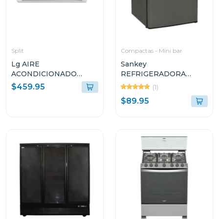
Split
Compactas - Mini bar
Lg AIRE
Sankey
ACONDICIONADO
REFRIGERADORA
SPLIT DUAL INVERTER
COMPACTO DE 1
$459.95
(1)
12000BTU KW
PUERTA 1.7P³ F280
$89.95
MANAGER THINQ
VM122C