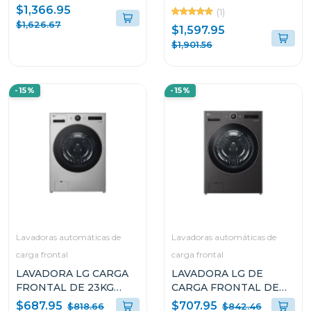
COLOR NEGRO
INSTAVIEW DOOR IN
$1,366.95
(1)
WM23B/DF74B
DOOR CRAFT ICE
$1,626.67
$1,597.95
VS25XHWCB
$1,901.56
-15%
-15%
Lavadoras automáticas de
Lavadoras automáticas de
carga frontal
carga frontal
LAVADORA LG CARGA
LAVADORA LG DE
FRONTAL DE 23KG
CARGA FRONTAL DE
TURBOWASH 360 AI
23KG TURBOWASH 360
$687.95
$707.95
$818.66
$842.46