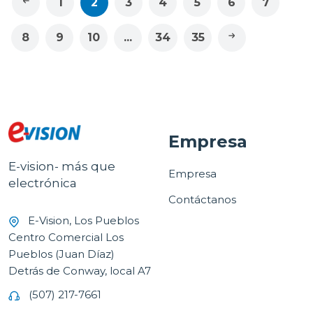
1
2
3
4
5
6
7
8
9
10
...
34
35
Empresa
E-vision- más que
Empresa
electrónica
Contáctanos
E-Vision, Los Pueblos
Centro Comercial Los
Pueblos (Juan Díaz)
Detrás de Conway, local A7
(507) 217-7661