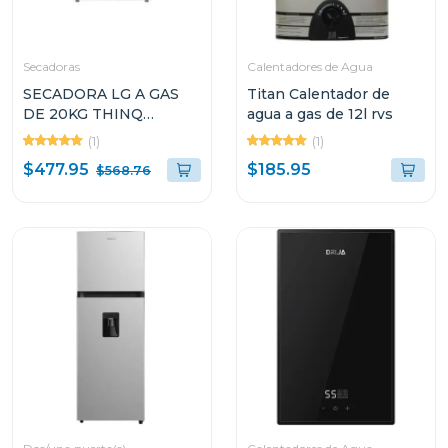
Secadoras
Calentadores de Agua
SECADORA LG A GAS
Titan Calentador de
DE 20KG THINQ
agua a gas de 12l rvs
DF20WV2W SMART
(1)
(1)
DIAGNOSIS
$477.95
$185.95
$568.76