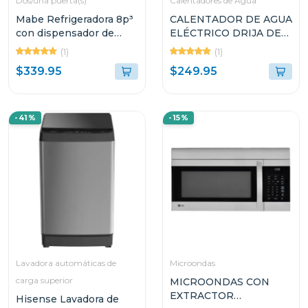
Dos/una puerta(s)
Calentadores de Agua
Mabe Refrigeradora 8p³
CALENTADOR DE AGUA
con dispensador de
ELÉCTRICO DRIJA DE
agua rmd277
13.4L INVERTER
(1)
(1)
CLTE9K
$339.95
$249.95
-41%
-15%
Lavadora automáticas de
Microondas
carga superior
MICROONDAS CON
EXTRACTOR
Hisense Lavadora de