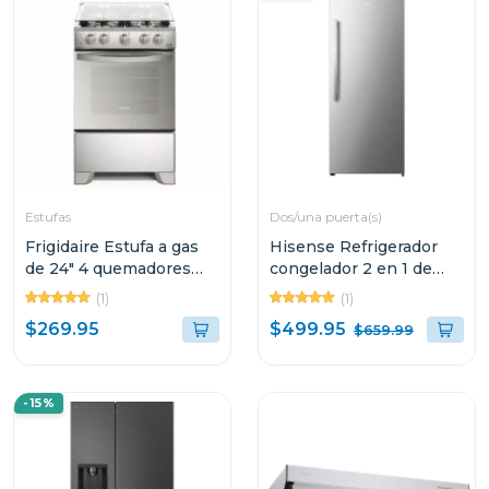
Estufas
Dos/una puerta(s)
Frigidaire Estufa a gas
Hisense Refrigerador
de 24" 4 quemadores
congelador 2 en 1 de
horno multifuncion
13.6cuft inverter
(1)
(1)
fkgn24c3
fv140ns5a
$499.95
$269.95
$659.99
-15%