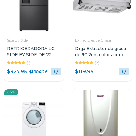
Side By Side
Extractores de Grasa
REFRIGERADORA LG
Drija Extractor de grasa
SIDE BY SIDE DE 22
de 90.2cm color acero
CUFT COLOR NEGRO
compatto
(1)
(2)
SMART INVERTER
$927.95
$119.95
$1,104.26
VS25LQIK
-15%