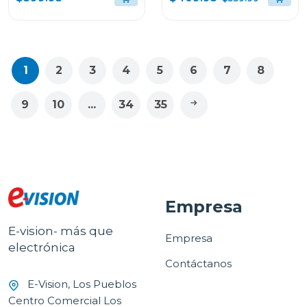
1
2
3
4
5
6
7
8
9
10
...
34
35
Empresa
E-vision- más que
Empresa
electrónica
Contáctanos
E-Vision, Los Pueblos
Centro Comercial Los