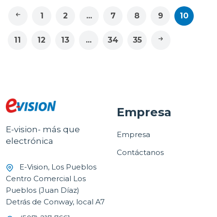
1
2
...
7
8
9
10
11
12
13
...
34
35
Empresa
E-vision- más que
Empresa
electrónica
Contáctanos
E-Vision, Los Pueblos
Centro Comercial Los
Pueblos (Juan Díaz)
Detrás de Conway, local A7