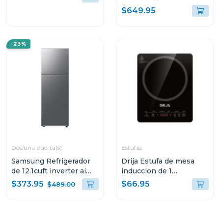
$649.95
-23%
Dos/una puerta(s)
Estufas
Samsung Refrigerador
Drija Estufa de mesa
de 12.1cuft inverter ai
induccion de 1
energy mode
quemador vitroceramica
$373.95
$66.95
$489.00
rt35dg5124s9
munich