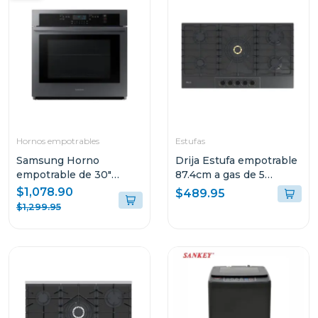
Hornos empotrables
Estufas
Samsung Horno
Drija Estufa empotrable
empotrable de 30"
87.4cm a gas de 5
electrico wi-fi resistente
quemadores italia
$1,078.90
$489.95
a huellas nv51t5511sg
$1,299.95