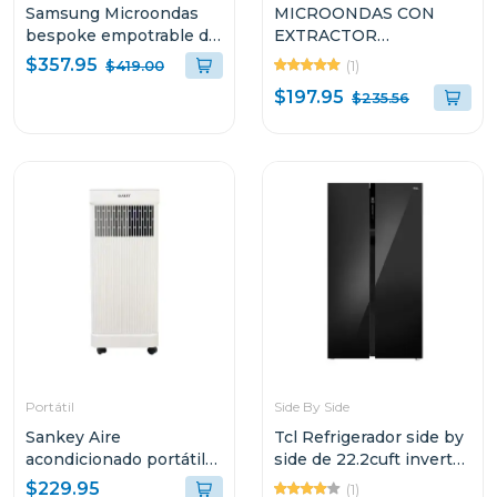
Samsung Microondas
MICROONDAS CON
bespoke empotrable de
EXTRACTOR
2.1cuft con auto
EMPOTRABLE LG DE
$357.95
(1)
$419.00
dimming glass
1.7 CUFT EASY CLEAN
$197.95
$235.56
LMV1764ST
Portátil
Side By Side
Sankey Aire
Tcl Refrigerador side by
acondicionado portátil
side de 22.2cuft inverter
de 8500btu r32 blanco
negro cristal p650
$229.95
(1)