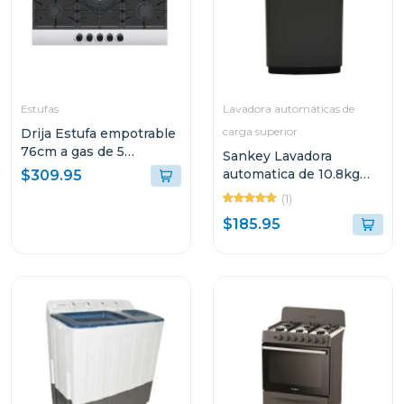
Estufas
Lavadora automáticas de
carga superior
Drija Estufa empotrable
76cm a gas de 5
Sankey Lavadora
quemadores ferrara 76
automatica de 10.8kg
$309.95
wma1090
(1)
$185.95