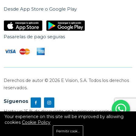
Desde App Store o Google Play
Pasarelas de pago seguras
Derechos de autor © 2026 E Vision, S.A. Todos los derechos
reservados.
Síguenos
Hasta un 15 % de descuento en tu primera suscripción
Your experience on this site will be improved by allowing
cookies
Cookie Policy
0
Permitir cookies
Inicio
Shop
Carrito
Buscar
Cuenta