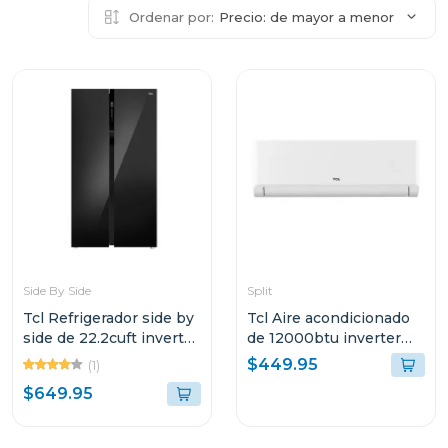
Ordenar por:
Precio: de mayor a menor
Side By Side
Split
Tcl Refrigerador side by
Tcl Aire acondicionado
side de 22.2cuft inverter
de 12000btu inverter
negro cristal p650
wi-fi r32 tac12csdi
$449.95
(1)
$649.95