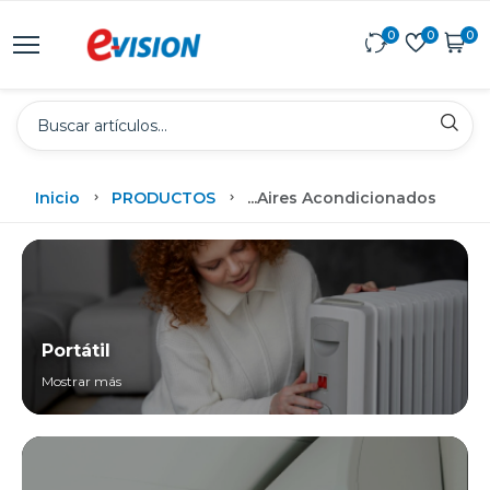
0
0
0
Inicio
PRODUCTOS
...
Aires Acondicionados
Portátil
Mostrar más