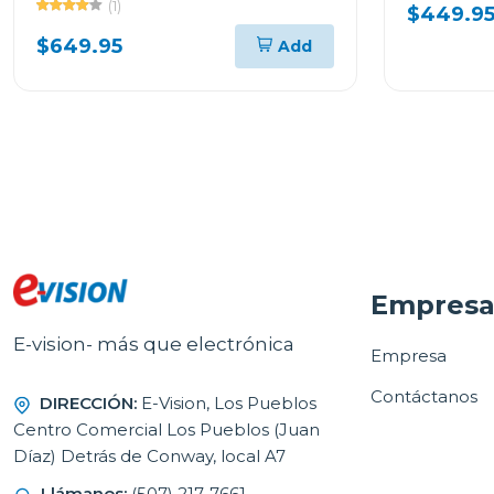
cristal p650
tac12csd
(1)
$449.9
$649.95
Add
Empres
E-vision- más que electrónica
Empresa
Contáctanos
DIRECCIÓN:
E-Vision, Los Pueblos
Centro Comercial Los Pueblos (Juan
Díaz) Detrás de Conway, local A7
Llámanos:
(507) 217-7661