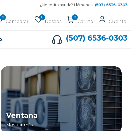
¿Necesita ayuda? Llámenos:
(507) 6536-0303
0
0
0
Comparar
Deseos
Carrito
Cuenta
(507) 6536-0303
o
Ventana
Mostrar más