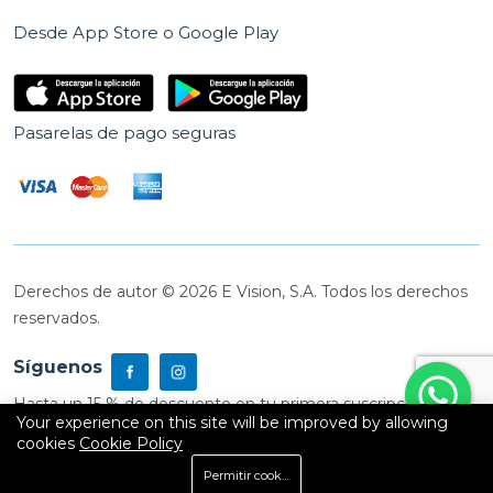
Desde App Store o Google Play
Pasarelas de pago seguras
Derechos de autor © 2026 E Vision, S.A. Todos los derechos
reservados.
Síguenos
Hasta un 15 % de descuento en tu primera suscripción
Your experience on this site will be improved by allowing
cookies
Cookie Policy
0
Permitir cookies
Inicio
Shop
Carrito
Buscar
Cuenta