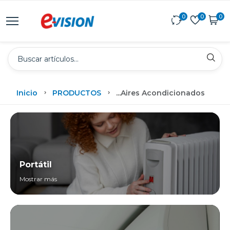
0
0
0
Inicio
PRODUCTOS
...
Aires Acondicionados
Portátil
Mostrar más