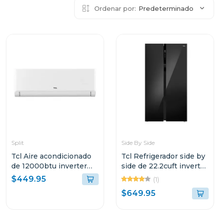
Ordenar por:
Predeterminado
Split
Side By Side
Tcl Aire acondicionado
Tcl Refrigerador side by
de 12000btu inverter
side de 22.2cuft inverter
wi-fi r32 tac12csdi
negro cristal p650
$449.95
(1)
$649.95