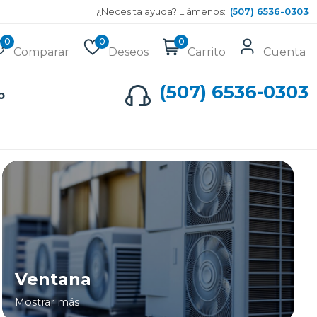
¿Necesita ayuda? Llámenos:
(507) 6536-0303
0
0
0
Comparar
Deseos
Carrito
Cuenta
(507) 6536-0303
o
Ventana
Mostrar más