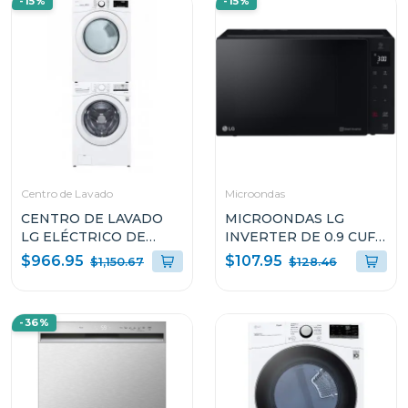
-15%
-15%
Centro de Lavado
Microondas
CENTRO DE LAVADO
MICROONDAS LG
LG ELÉCTRICO DE
INVERTER DE 0.9 CUFT
20KG WM20/DF20
NEOCHEF MS0936GIS
$966.95
$107.95
$1,150.67
$128.46
-36%