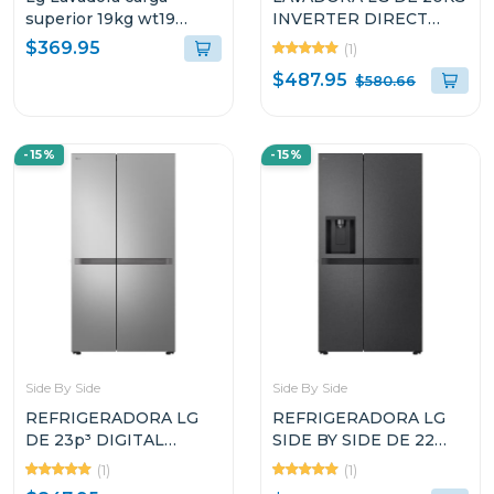
superior 19kg wt19
INVERTER DIRECT
turbodrum smart
DRIVE THINQ
$369.95
(1)
diagnosis color blanco
WM20WV26W
$487.95
$580.66
-15%
-15%
Side By Side
Side By Side
REFRIGERADORA LG
REFRIGERADORA LG
DE 23p³ DIGITAL
SIDE BY SIDE DE 22
INVERTER SIDE BY
CUFT COLOR NEGRO
(1)
(1)
SIDE VS25BJNK
SMART INVERTER