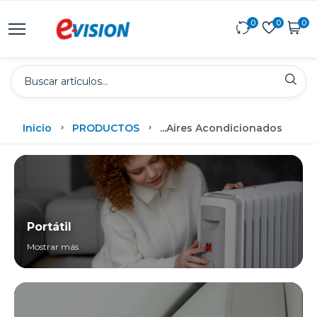
0
0
0
Inicio
PRODUCTOS
...
Aires Acondicionados
Portátil
Mostrar más