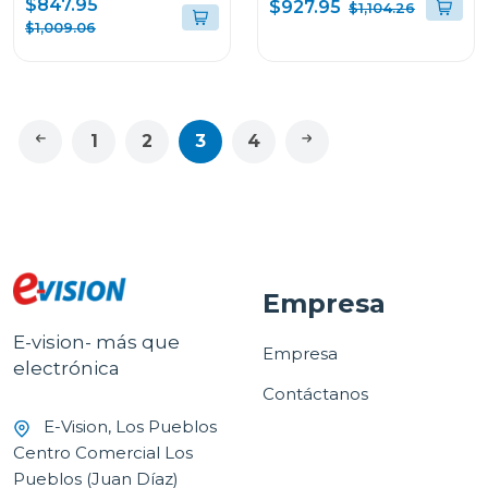
$847.95
$927.95
$1,104.26
VS25LQIK
$1,009.06
1
2
3
4
Empresa
E-vision- más que
Empresa
electrónica
Contáctanos
E-Vision, Los Pueblos
Centro Comercial Los
Pueblos (Juan Díaz)