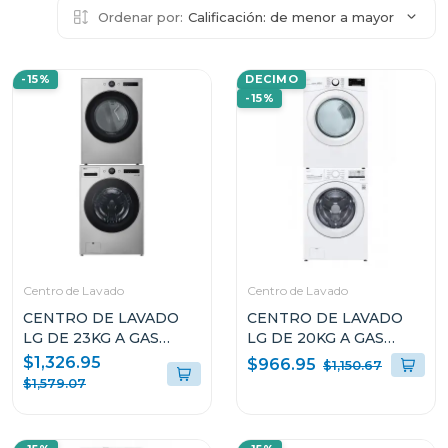
Ordenar por:
Calificación: de menor a mayor
-15%
DECIMO
-15%
Centro de Lavado
Centro de Lavado
CENTRO DE LAVADO
CENTRO DE LAVADO
LG DE 23KG A GAS
LG DE 20KG A GAS
COLOR GRIS
COLOR BLANCO
$1,326.95
$966.95
$1,150.67
WM23VFXS6/DF74VFXS6B
WM20/DF20
$1,579.07