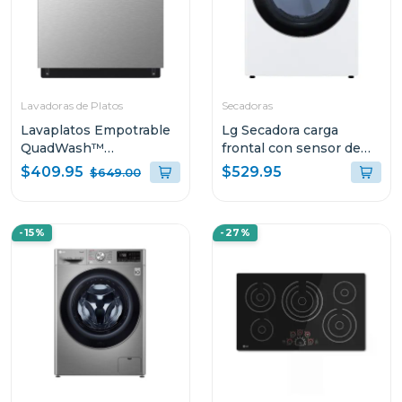
Lavadoras de Platos
Secadoras
Lavaplatos Empotrable
Lg Secadora carga
QuadWash™
frontal con sensor de
LDFN3432T
secado sensor dry y
$409.95
$529.95
$649.00
conectivdad thinq de
22kg df22wv2
-15%
-27%