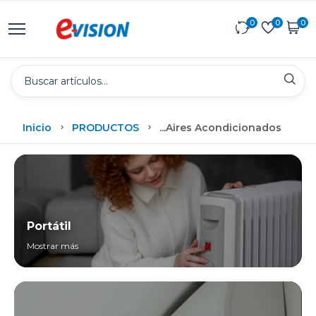
0
0
0
Inicio
PRODUCTOS
...
Aires Acondicionados
Portátil
Mostrar más