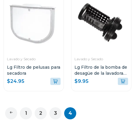
Lavado y Secado
Lavado y Secado
Lg Filtro de pelusas para
Lg Filtro de la bomba de
secadora
desagüe de la lavadora
de carga frontal
$24.95
$9.95
1
2
3
4