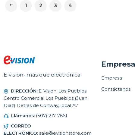
1
2
3
4
Empres
E-vision- más que electrónica
Empresa
Contáctanos
DIRECCIÓN:
E-Vision, Los Pueblos
Centro Comercial Los Pueblos (Juan
Díaz) Detrás de Conway, local A7
Llámanos:
(507) 217-7661
CORREO
ELECTRÓNICO:
sale@evisionstore.com