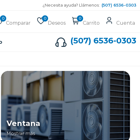
¿Necesita ayuda? Llámenos:
(507) 6536-0303
0
0
0
Comparar
Deseos
Carrito
Cuenta
(507) 6536-0303
o
Ventana
Mostrar más