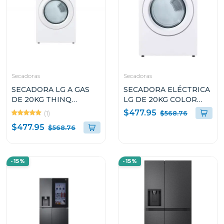
Secadoras
Secadoras
SECADORA LG A GAS
SECADORA ELÉCTRICA
DE 20KG THINQ
LG DE 20KG COLOR
DF20WV2W SMART
BLANCO THINQ
$477.95
(1)
$568.76
DIAGNOSIS
DF20WV2EW
$477.95
$568.76
-15%
-15%