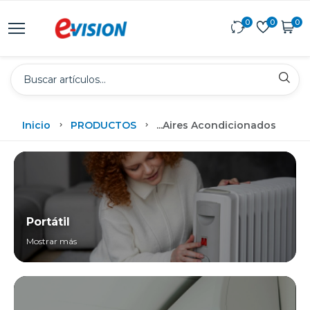
0
0
0
Inicio
PRODUCTOS
...
Aires Acondicionados
Portátil
Mostrar más