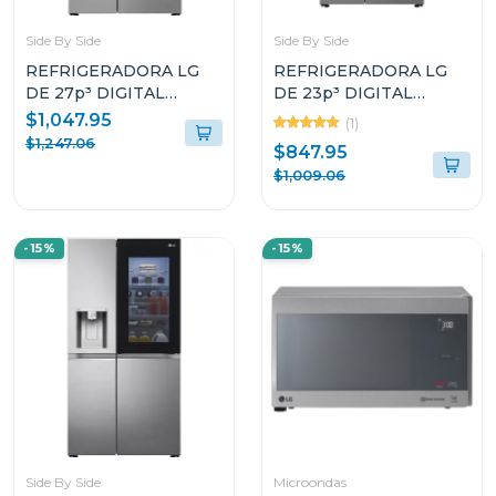
Side By Side
Side By Side
REFRIGERADORA LG
REFRIGERADORA LG
DE 27p³ DIGITAL
DE 23p³ DIGITAL
INVERTER SIDE BY
INVERTER SIDE BY
$1,047.95
(1)
SIDE VS27LWID
SIDE VS25BJNK
$1,247.06
$847.95
$1,009.06
-15%
-15%
Side By Side
Microondas