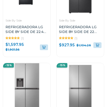
Side By Side
Side By Side
REFRIGERADORA LG
REFRIGERADORA LG
SIDE BY SIDE DE 22.4P³
SIDE BY SIDE DE 22
INSTAVIEW DOOR IN
CUFT COLOR NEGRO
(1)
(1)
DOOR CRAFT ICE
SMART INVERTER
$1,597.95
$927.95
$1,104.26
VS25XHWCB
VS25LQIK
$1,901.56
-15%
-15%