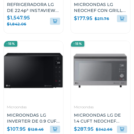
REFRIGERADORA LG
MICROONDAS LG
DE 22.4p³ INSTAVIEW
NEOCHEF CON GRILL
DOOR IN DOOR CRAFT
DE 1.5p³ DE 1200W
$1,547.95
$177.95
$211.76
ICE VS25XHWC
MH1596CIR
$1,842.06
-15%
-15%
Microondas
Microondas
MICROONDAS LG
MICROONDAS LG DE
INVERTER DE 0.9 CUFT
1.4 CUFT NEOCHEF
NEOCHEF MS0936GIS
SMART INVERTER
$107.95
$287.95
$128.46
$342.66
MJ1466APR