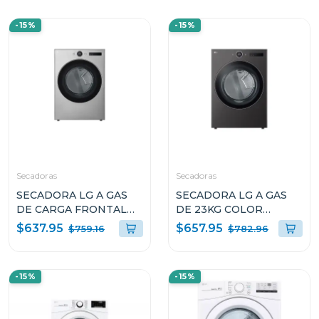
-15%
-15%
Secadoras
Secadoras
SECADORA LG A GAS
SECADORA LG A GAS
DE CARGA FRONTAL
DE 23KG COLOR
22KG COLOR GRIS
NEGRO THINQ
$637.95
$657.95
$759.16
$782.96
THINQ DF74VFXS6
D74BFXS6
-15%
-15%