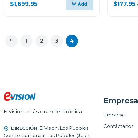
INVERTER SW362H8
MH1596C
$1,699.95
$177.95
Add
1
2
3
4
Empres
E-vision- más que electrónica
Empresa
Contáctanos
DIRECCIÓN:
E-Vision, Los Pueblos
Centro Comercial Los Pueblos (Juan