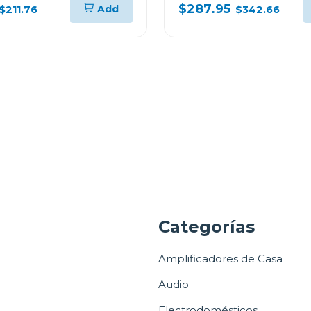
IR
MJ1466APR
$287.95
Add
$211.76
$342.66
a
Categorías
Amplificadores de Casa
Audio
Electrodomésticos