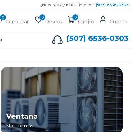
¿Necesita ayuda? Llámenos:
(507) 6536-0303
0
0
0
Comparar
Deseos
Carrito
Cuenta
(507) 6536-0303
o
Ventana
Mostrar más