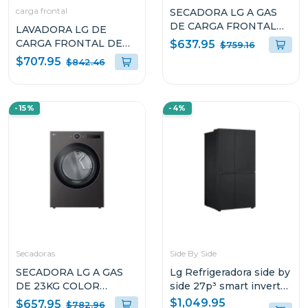
carga frontal
SECADORA LG A GAS
DE CARGA FRONTAL
LAVADORA LG DE
22KG COLOR GRIS
CARGA FRONTAL DE
$637.95
$759.16
THINQ DF74VFXS6
23KG TURBOWASH 360
$707.95
$842.46
AI DD CON VAPOR
WM23BFXS6
-15%
-4%
Secadoras
Side By Side
SECADORA LG A GAS
Lg Refrigeradora side by
DE 23KG COLOR
side 27p³ smart inverter
NEGRO THINQ
negro matte
$1,049.95
$657.95
$782.96