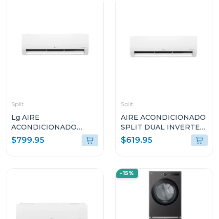
Split
Split
Lg AIRE
AIRE ACONDICIONADO
ACONDICIONADO
SPLIT DUAL INVERTER
SPLIT DUAL INVERTER
18000BTU LG KW
$799.95
$619.95
24000BTU KW
MANAGER THINQ
MANAGER THINQ
VM182C
VM242C
-15%