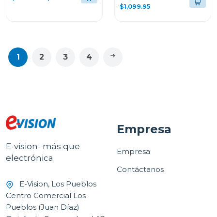
D74BFXS6
$1,099.95
1
2
3
4
Empresa
E-vision- más que
Empresa
electrónica
Contáctanos
E-Vision, Los Pueblos
Centro Comercial Los
Pueblos (Juan Díaz)