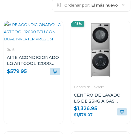
Ordenar por:
El más nuevo
-15%
Split
AIRE ACONDICIONADO
LG ARTCOOL 12000
BTU CON DUAL
$579.95
INVERTER VR122C31
Centro de Lavado
CENTRO DE LAVADO
LG DE 23KG A GAS
COLOR GRIS
$1,326.95
WM23VFXS6/DF74VFXS6B
$1,579.07