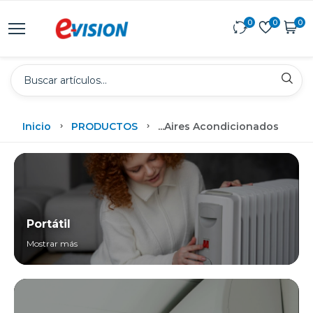
0
0
0
Inicio
PRODUCTOS
...
Aires Acondicionados
Portátil
Mostrar más