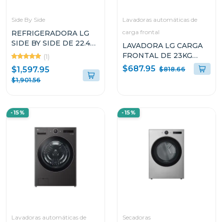
Side By Side
Lavadoras automáticas de
carga frontal
REFRIGERADORA LG
SIDE BY SIDE DE 22.4P³
LAVADORA LG CARGA
INSTAVIEW DOOR IN
FRONTAL DE 23KG
(1)
DOOR CRAFT ICE
TURBOWASH 360 AI
$687.95
$1,597.95
$818.66
VS25XHWCB
DD CON VAPOR
$1,901.56
WM23VFXS
-15%
-15%
Lavadoras automáticas de
Secadoras