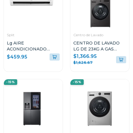
Split
Centro de Lavado
Lg AIRE
CENTRO DE LAVADO
ACONDICIONADO
LG DE 23KG A GAS
SPLIT DUAL INVERTER
COLOR NEGRO
$1,366.95
$459.95
12000BTU KW
WM23B/DF74B
$1,626.67
MANAGER THINQ
VM122C
-15%
-15%