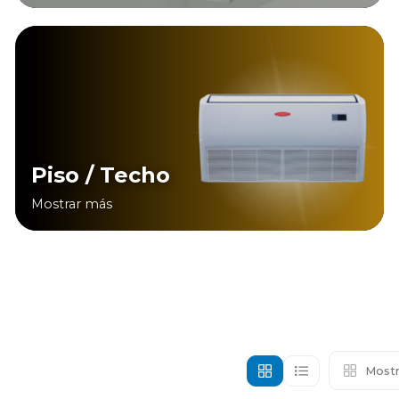
Piso / Techo
Mostrar más
Mostr