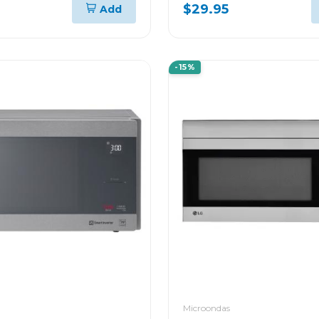
$29.95
Add
-15%
Microondas