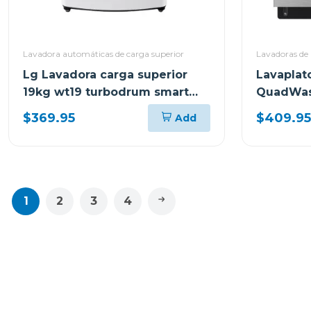
Lavadora automáticas de carga superior
Lavadoras de 
Lg Lavadora carga superior
Lavaplat
19kg wt19 turbodrum smart
QuadWa
diagnosis color blanco
$369.95
$409.95
Add
1
2
3
4