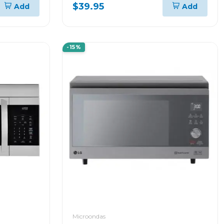
$39.95
Add
Add
-15%
Microondas