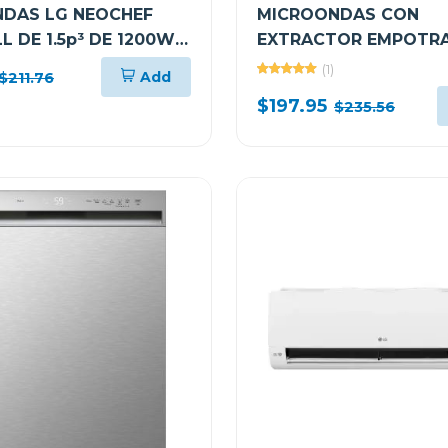
DAS LG NEOCHEF
MICROONDAS CON
L DE 1.5p³ DE 1200W
EXTRACTOR EMPOTRA
IR
DE 1.7 CUFT EASY CL
(1)
Add
$211.76
LMV1764ST
$197.95
$235.56