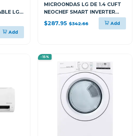
MICROONDAS LG DE 1.4 CUFT
BLE LG
NEOCHEF SMART INVERTER
EAN
MJ1466APR
$287.95
Add
$342.66
Add
-15%