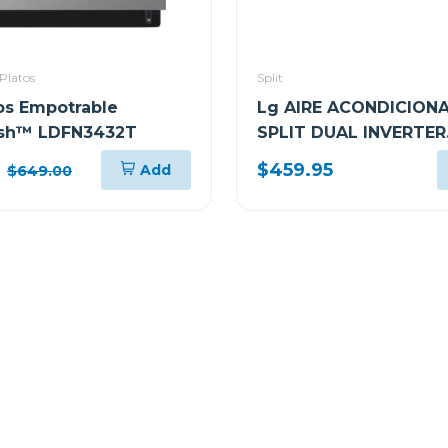
Platos
Split
os Empotrable
Lg AIRE ACONDICION
sh™ LDFN3432T
SPLIT DUAL INVERTER
12000BTU KW MANAG
$459.95
Add
$649.00
THINQ VM122C