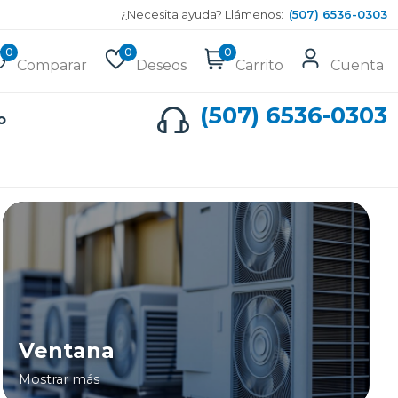
¿Necesita ayuda? Llámenos:
(507) 6536-0303
0
0
0
Comparar
Deseos
Carrito
Cuenta
(507) 6536-0303
o
Ventana
Mostrar más