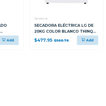
Secadoras
ADO
SECADORA ELÉCTRICA LG DE
20KG COLOR BLANCO THINQ
ER
DF20WV2EW
$477.95
Add
Add
$568.76