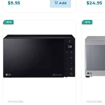
carga frontal
$9.95
$24.95
Add
-15%
-15%
Microondas
Microondas