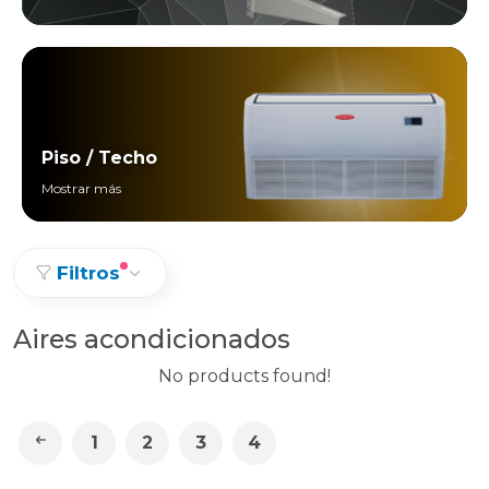
Piso / Techo
Mostrar más
Filtros
Aires acondicionados
No products found!
1
2
3
4