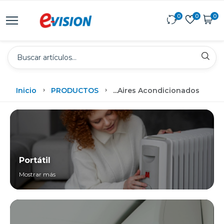
0
0
0
Inicio
PRODUCTOS
...
Aires Acondicionados
Portátil
Mostrar más