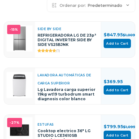
Ordenar por:
Predeterminado
SIDE BY SIDE
-15%
$847.95
REFRIGERADORA LG DE 23p³
$1,009.0
DIGITAL INVERTER SIDE BY
Add to Cart
SIDE VS25BJNK
(1)
LAVADORA AUTOMÁTICAS DE
$369.95
CARGA SUPERIOR
Lg Lavadora carga superior
Add to Cart
19kg wt19 turbodrum smart
diagnosis color blanco
-27%
ESTUFAS
$799.95
$1,099.9
Cooktop electrico 36" LG
STUDIO LCE3610SB
Add to Cart