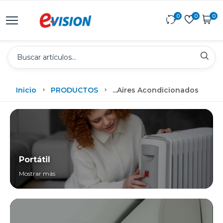
0
0
0
Inicio
PRODUCTOS
...
Aires Acondicionados
Portátil
Mostrar más