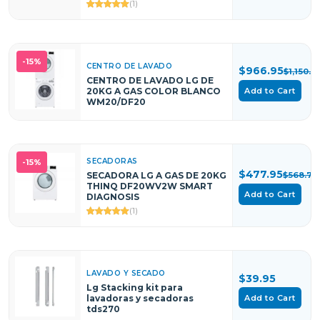
(1)
-15%
CENTRO DE LAVADO
$966.95
$1,150.6
CENTRO DE LAVADO LG DE
20KG A GAS COLOR BLANCO
Add to Cart
WM20/DF20
SECADORAS
-15%
$477.95
SECADORA LG A GAS DE 20KG
$568.76
THINQ DF20WV2W SMART
Add to Cart
DIAGNOSIS
(1)
LAVADO Y SECADO
$39.95
Lg Stacking kit para
Add to Cart
lavadoras y secadoras
tds270