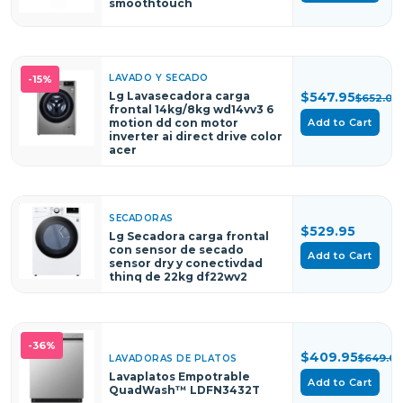
smoothtouch
LAVADO Y SECADO
-15%
Lg Lavasecadora carga
$547.95
$652.06
frontal 14kg/8kg wd14vv3 6
motion dd con motor
Add to Cart
inverter ai direct drive color
acer
SECADORAS
$529.95
Lg Secadora carga frontal
con sensor de secado
Add to Cart
sensor dry y conectivdad
thinq de 22kg df22wv2
-36%
$409.95
$649.00
LAVADORAS DE PLATOS
Lavaplatos Empotrable
Add to Cart
QuadWash™ LDFN3432T