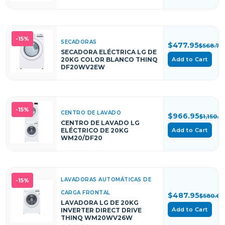
-15%
SECADORAS
$477.95
$568.76
SECADORA ELÉCTRICA LG DE
20KG COLOR BLANCO THINQ
Add to Cart
DF20WV2EW
-15%
CENTRO DE LAVADO
$966.95
$1,150.6
CENTRO DE LAVADO LG
ELÉCTRICO DE 20KG
Add to Cart
WM20/DF20
LAVADORAS AUTOMÁTICAS DE
-15%
CARGA FRONTAL
$487.95
$580.66
LAVADORA LG DE 20KG
Add to Cart
INVERTER DIRECT DRIVE
THINQ WM20WV26W