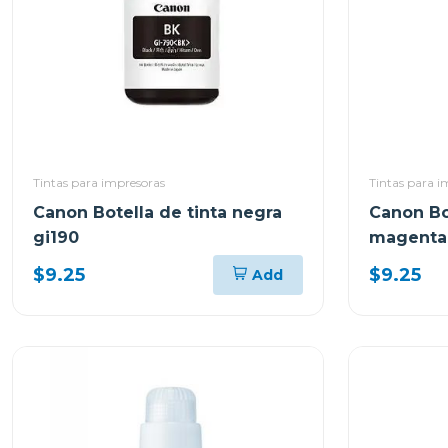
Tintas para impresoras
Tintas para i
Canon Botella de tinta negra
Canon Bo
gi190
magenta 
$9.25
$9.25
Add