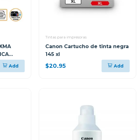
Tintas para impresoras
IXMA
Canon Cartucho de tinta negra
ICA
145 xl
7
$20.95
Add
Add