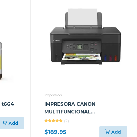
Impresión
a t664
IMPRESORA CANON
MULTIFUNCIONAL
INALÁMBRICA DE TANQUES DE
(2)
Add
TINTA INTEGRADOS G317
$189.95
Add