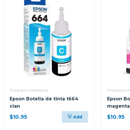
Tintas para impresoras
Tintas para i
Epson Botella de tinta t664
Epson Bot
cian
magenta
$10.95
$10.95
Add