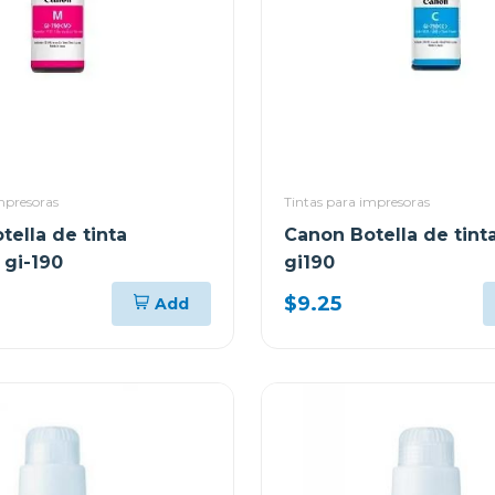
mpresoras
Tintas para impresoras
tella de tinta
Canon Botella de tint
gi-190
gi190
$9.25
Add