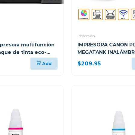
Impresión
presora multifunción
IMPRESORA CANON P
nque de tinta eco-
MEGATANK INALÁMBR
i
MULTIFUNCIONAL G41
$209.95
Add