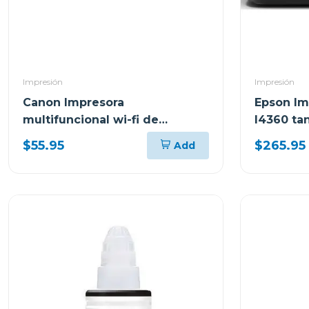
Impresión
Impresión
Canon Impresora
Epson Im
multifuncional wi-fi de
l4360 ta
cartuchos de tinta 3610
tank wi-f
$55.95
$265.95
Add