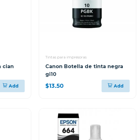
Tintas para impresoras
a cian
Canon Botella de tinta negra
gi10
$13.50
Add
Add