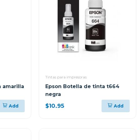
Tintas para impresoras
 amarilla
Epson Botella de tinta t664
negra
$10.95
Add
Add