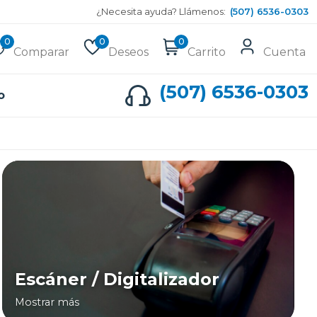
¿Necesita ayuda? Llámenos:
(507) 6536-0303
0
0
0
Comparar
Deseos
Carrito
Cuenta
(507) 6536-0303
o
Escáner / Digitalizador
Mostrar más