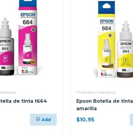
mpresoras
Tintas para impresoras
ella de tinta t664
Epson Botella de tint
amarilla
$10.95
Add