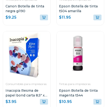
Canon Botella de tinta
Epson Botella de tinta
negra gi190
t504 amarilla
$9.25
$11.95
Consumibles para impresoras
Tintas para impresoras
Inacopia Resma de
Epson Botella de tinta
papel bond carta 8,5" x
magenta t544
11" elite 75 500 hojas 20
$3.95
$10.95
lb