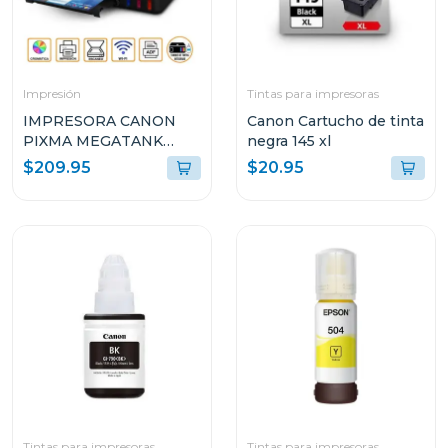
Impresión
Tintas para impresoras
IMPRESORA CANON
Canon Cartucho de tinta
PIXMA MEGATANK
negra 145 xl
INALÁMBRICA
$209.95
$20.95
MULTIFUNCIONAL G417
Tintas para impresoras
Tintas para impresoras