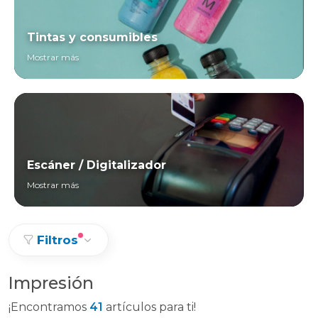
Tintas y consumibles
Mostrar más
Escáner / Digitalizador
Mostrar más
Filtros
Impresión
¡Encontramos
41
artículos para ti!