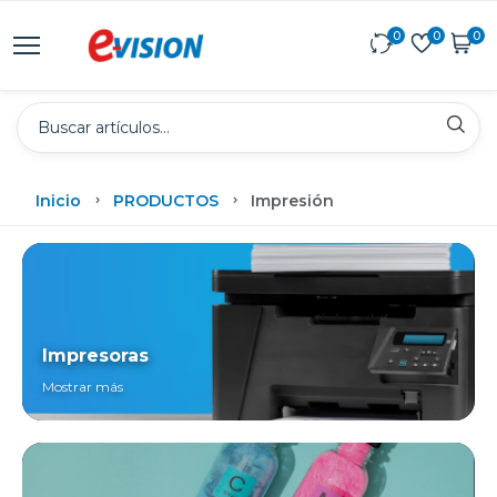
0
0
0
Inicio
PRODUCTOS
Impresión
Impresoras
Mostrar más